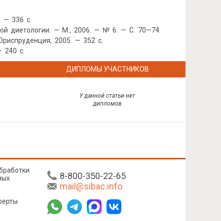
. — 336 с.
й диетологии. — М., 2006. — № 6. — С. 70—74.
Юриспруденция, 2005. — 352 с.
 240 с.
ДИПЛОМЫ УЧАСТНИКОВ
У данной статьи нет
дипломов
бработки
8-800-350-22-65
ных
mail@sibac.info
ферты