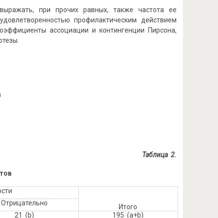
выражать, при прочих равных, также частота ее
 удовлетворенностью профилактическим действием
коэффициенты ассоциации и контингенции Пирсона,
отезы.
)
Таблица 2.
тов
ости
Отрицательно
Итого
21 (b)
195 (a+b)