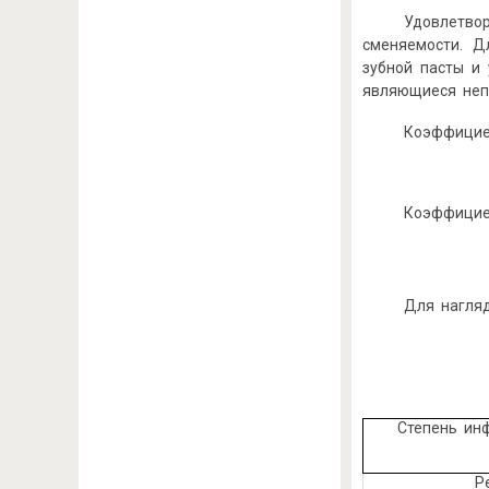
Удовлетво
сменяемости. Д
зубной пасты и
являющиеся неп
Коэффицие
Коэффицие
Для нагляд
Степень ин
Р