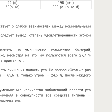
42 (d)
195 (c+d)
63(b +d)
390 (a +b +c+d)
ьствует о слабой взаимосвязи между номинальными
 следует вывод: степень удовлетворенности зубной
овлиять на уменьшение количества бактерий,
ко, несмотря на это, им пользуются всего 27,7 %
не применяют.
ть очищения полости рта. На вопрос «Сколько раз
м — 65,6 %, только утром — 24,6 %, после каждого
уменьшению количества заболеваний полости рта
рименяя в совокупности все средства гигиены —
ласкиватель.