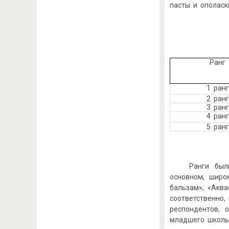
пасты и ополаск
Ранг
1 ранг
2 ранг
3 ранг
4 ранг
5 ранг
Ранги был
основном, широ
бальзам», «Акв
соответственно,
респондентов, 
младшего школьн