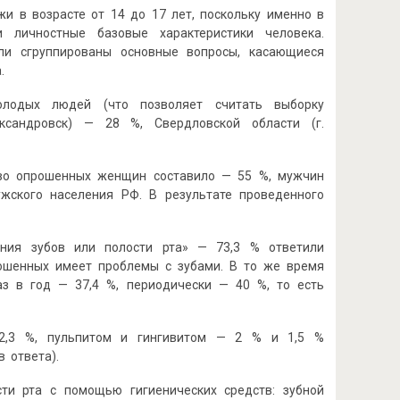
и в возрасте от 14 до 17 лет, поскольку именно в
и личностные базовые характеристики человека.
ыли сгруппированы основные вопросы, касающиеся
а.
лодых людей (что позволяет считать выборку
ександровск) — 28 %, Свердловской области (г.
тво опрошенных женщин составило — 55 %, мужчин
жского населения РФ. В результате проведенного
ния зубов или полости рта» — 73,3 % ответили
рошенных имеет проблемы с зубами. В то же время
аз в год — 37,4 %, периодически — 40 %, то есть
2,3 %, пульпитом и гингивитом — 2 % и 1,5 %
 ответа).
сти рта с помощью гигиенических средств: зубной