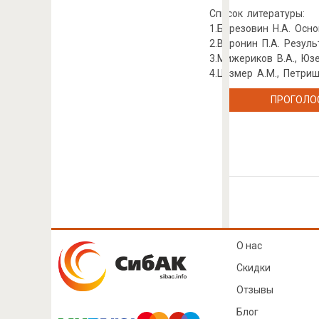
Список литературы:
1.Березовин Н.А. Осно
2.Воронин П.А. Резул
3.Мижериков В.А., Юз
4.Цузмер А.М., Петриш
ПРОГОЛО
О нас
Скидки
Отзывы
Блог