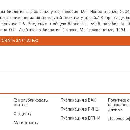
вы биологии и экологии: учеб. пособие. Мн.: Новое знание, 2004
ьтаты применения жевательной резинки у детей// Вопросы детско
ефавичус Т.А. Введение в общую биологию : учеб. пособие. М.: 
ина О.Л. Учебник по биологии 9 класс. М.: Просвещение, 1994. —
СОВАТЬ ЗА СТАТЬЮ
Где опубликовать
Публикация в ВАК
Политика о
статью
персональ
Публикация в РИНЦ
данных
Студенту
Публикация в ЕГПНИ
Договор о
Магистранту