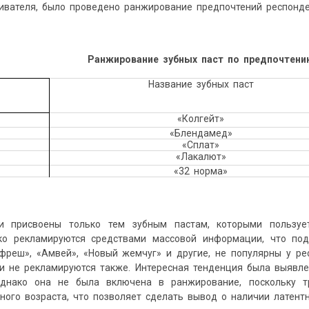
ивателя, было проведено ранжирование предпочтений респонде
Ранжирование зубных паст по предпочтени
Название зубных паст
«Колгейт»
«Блендамед»
«Сплат»
«Лакалют»
«32 норма»
и присвоены только тем зубным пастам, которыми пользуе
ко рекламируются средствами массовой информации, что по
афреш», «Амвей», «Новый жемчуг» и другие, не популярны у р
 и не рекламируются также. Интересная тенденция была выявл
однако она не была включена в ранжирование, поскольку т
ого возраста, что позволяет сделать вывод о наличии латент