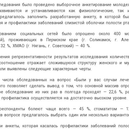
ледования было проведено выборочное анкетирование молодеж
азвиваются и устанавливаются как физиологические, так 
редлагалось заполнить разработанную анкету, в которой б
я и профилактики заболеваний слизистой оболочки полости рт
зованием социальных сетей было опрошено около 400 мо
ной), проживающих в Пермском крае (г. Соликамск, г. Ал
32 %, ХМАО (г. Нягань, г. Советский) — 40 %.
ения репрезентативности результатов исследования количес
соотношение отражает сложившуюся структуру женского и му
ыли выявлены следующие характерные черты.
 числа обследованных на вопрос «Были у вас случаи лече
 что позволяет сделать вывод о том, что основной массив оп
ое обследование из них раз в полгода проходят — 22,6 %, р
 профилактика осуществляется на достаточно высоком уровне.
респонденты болеют чаще всего — 45 %, стоматитом — 1
(в вопросе предлагалось выбрать один или несколько вариантов
ти анкеты, которая касалась профилактики заболеваний поло