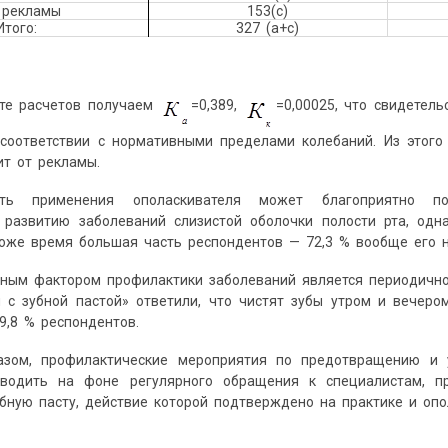
 рекламы
153(c)
Итого:
327 (a+c)
ате расчетов получаем
=0,389,
=0,00025, что свидетел
 соответствии с нормативными пределами колебаний. Из этого
ит от рекламы.
ость применения ополаскивателя может благоприятно п
 развитию заболеваний слизистой оболочки полости рта, одна
тоже время большая часть респондентов — 72,3 % вообще его 
ным фактором профилактики заболеваний является периодичнос
 с зубной пастой» ответили, что чистят зубы утром и вечеро
,8 % респондентов.
азом, профилактические мероприятия по предотвращению и 
водить на фоне регулярного обращения к специалистам, п
бную пасту, действие которой подтверждено на практике и опо