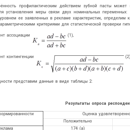
рённость профилактическим действием зубной пасты может 
ля установления меры связи двух номинальных переменных:
 уровнем ее заявленных в рекламе характеристик, определим 
араметрическими критериями для статистической проверки гип
нт ассоциации
(1),
нт контингенции
(2
ности представим данные в виде таблицы 2:
Результаты опроса респонден
формированности
Оценка удовлетворенн
Положительно
еклама
174 (a)