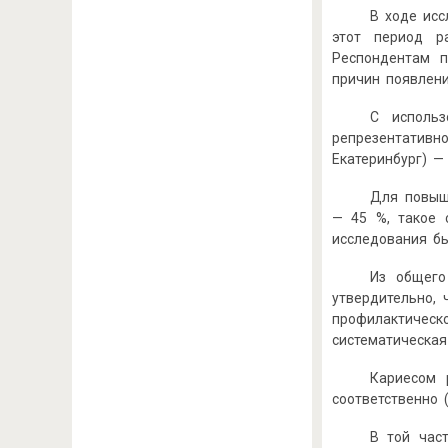
В ходе исс
этот период р
Респондентам п
причин появлени
С исполь
репрезентатив
Екатеринбург) — 
Для повыш
— 45 %, такое 
исследования б
Из общего
утвердительно,
профилактическ
систематическая
Кариесом 
соответственно 
В той час