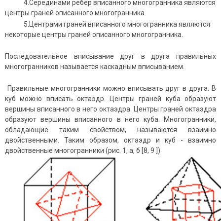
4.Серединами ребер вписанного многогранника являются
центры граней описанного многогранника.
5.Центрами граней вписанного многогранника являются
некоторые центры граней описанного многогранника.
Последовательное вписывание друг в друга правильных
многогранников называется каскадным вписыванием.
Правильные многогранники можно вписывать друг в друга. В
куб можно вписать октаэдр. Центры граней куба образуют
вершины вписанного в него октаэдра. Центры граней октаэдра
образуют вершины вписанного в него куба. Многогранники,
обладающие таким свойством, называются взаимно
двойственными. Таким образом, октаэдр и куб - взаимно
двойственные многогранники (рис. 1, а, б [8, 9 ])