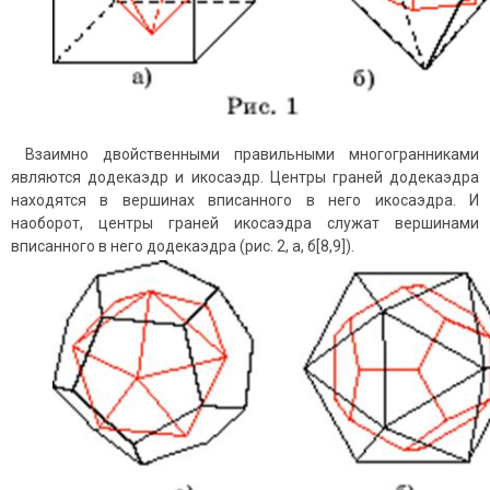
Взаимно двойственными правильными многогранниками
являются додекаэдр и икосаэдр. Центры граней додекаэдра
находятся в вершинах вписанного в него икосаэдра. И
наоборот, центры граней икосаэдра служат вершинами
вписанного в него додекаэдра (рис. 2, а, б[8,9]).