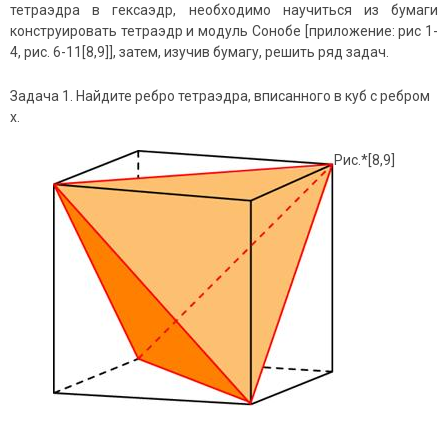
тетраэдра в гексаэдр, необходимо научиться из бумаги
конструировать тетраэдр и модуль Сонобе [приложение: рис 1-
4, рис. 6-11[8,9]], затем, изучив бумагу, решить ряд задач.
Задача 1. Найдите ребро тетраэдра, вписанного в куб с ребром
х.
Рис.*[8,9]