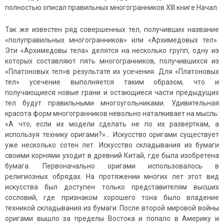
полностью описал правильных многогранников XIII книге Начал.
Так же известен ряд совершенных тел, получивших название
«полуправильных многогранников» или «Архимедовых тел»
.
Эти «Архимедовы тела» делятся на несколько групп, одну из
которых составляют пять многогранников, получившихся из
«Платоновых тел»в результате их усечения. Для «Платоновых
тел» усечение выполняется таким образом, что и
получающиеся новые грани и остающиеся части предыдущих
тел будут правильными многоугольниками. Удивительная
красота форм многогранников невольно наталкивает на мысль:
«А что, если их модели сделать не по их разверткам, а
используя технику оригами?»… Искусство оригами существует
уже несколько сотен лет. Искусство складывания из бумаги
своими корнями уходит в древний Китай, где была изобретена
бумага. Первоначально оригами использовалось в
религиозных обрядах. На протяжении многих лет этот вид
искусства был доступен только представителям высших
сословий, где признаком хорошего тона было владение
техникой складывания из бумаги. После второй мировой войны
оригами вышло за пределы Востока и попало в Америку и