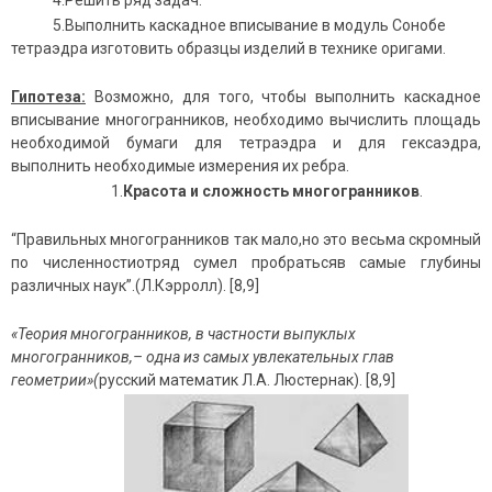
4.Решить ряд задач.
5.Выполнить каскадное вписывание в модуль Сонобе
тетраэдра изготовить образцы изделий в технике оригами.
Гипотеза:
Возможно, для того, чтобы выполнить каскадное
вписывание многогранников, необходимо вычислить площадь
необходимой бумаги для тетраэдра и для гексаэдра,
выполнить необходимые измерения их ребра.
1.
Красота и сложность многогранников
.
“Правильных многогранников так мало,но это весьма скромный
по численностиотряд сумел пробратьсяв самые глубины
различных наук”.(Л.Кэрролл). [8,9]
«Теория многогранников, в частности выпуклых
многогранников,– одна из самых увлекательных глав
геометрии»(
русский математик Л.А. Люстернак). [8,9]