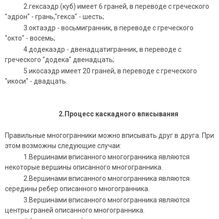
2.гексаэдр (куб) имеет 6 граней, в переводе с греческого
"эдрон" - грань,"гекса" - шесть;
3.октаэдр - восьмигранник, в переводе с греческого
"окто" - восемь;
4.додекаэдр - двенадцатигранник, в переводе с
греческого "додека" двенадцать;
5.икосаэдр имеет 20 граней, в переводе с греческого
"икоси" - двадцать.
2.
Процесс каскадного вписывания
Правильные многогранники можно вписывать друг в друга. При
этом возможны следующие случаи:
1.Вершинами вписанного многогранника являются
некоторые вершины описанного многогранника.
2.Вершинами вписанного многогранника являются
середины ребер описанного многогранника.
3.Вершинами вписанного многогранника являются
центры граней описанного многогранника.