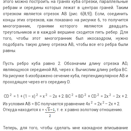
этого можно построить на гранях куба отрезки, параллельные
ребрам и середины которых лежат в центрах граней. Таким
отрезком является отрезок AB (рис. 6[8,9]). Если, соединить
концы этих отрезков, как показано на рисунке 6, то получится
многогранник, гранями которого являются двадцать
треугольников и в каждой вершине сходится пять ребер. Для
того, чтобы этот многогранник был икосаэдром, нужно
подобрать такую длину отрезка AB, чтобы все его ребра были
равны.
Пусть ребро куба равно 2. Обозначим длину отрезка AD,
являющуюся серединой АВ, через x. Вычислим длину ребра BC.
На рисунке 6 изображено сечение куба, перпендикулярное AB и
проходящее через его середину D.
2
2
2
2
2
2
2
CD
= 1 + (1 – x)
= x
– 2x + 2. BC
= BD
+ CD
= 2x
– 2x + 2.
2
2
Из условия AB = BC получается уравнение 4x
= 2x
– 2x + 2.
Откуда находится x =
, т. е. x равно золотому отношению.
Теперь, для того, чтобы сделать мне каскадное вписывание