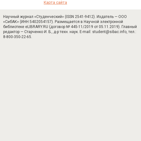
Карта сайта
Научный журнал «Студенческий» (ISSN 2541-9412). Издатель — ООО
«СибАК» (ИНН 5402054157). Размещается в Научной электронной
библиотеке eLIBRARY.RU (договор № 445-11/2019 от 05.11.2019). Главный
редактор — Старченко И. Б., д-р техн. наук. E-mail: student@sibac.info, тел.:
8-800-350-22-65.