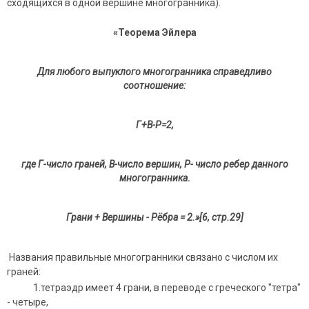
сходящихся в одной вершине многогранника).
«Теорема Эйлера
Для любого выпуклого многогранника справедливо
соотношение:
Г+В-Р=2,
где Г-число граней, В-число вершин, Р- число ребер данного
многогранника
.
Грани + Вершины - Рёбра = 2.»[6, стр.29]
Названия правильные многогранники связано с числом их
граней:
1.тетраэдр имеет 4 грани, в переводе с греческого "тетра"
- четыре,