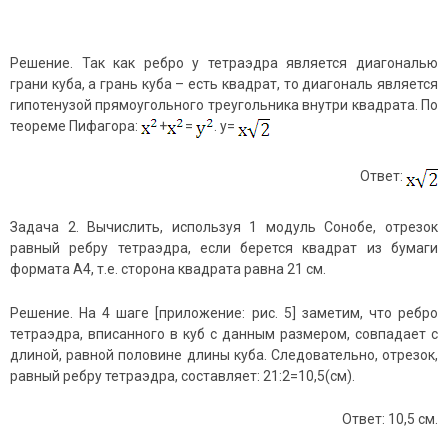
Решение. Так как ребро у тетраэдра является диагональю
грани куба, а грань куба – есть квадрат, то диагональ является
гипотенузой прямоугольного треугольника внутри квадрата. По
теореме Пифагора:
+
=
. y=
Ответ:
Задача 2. Вычислить, используя 1 модуль Сонобе, отрезок
равный ребру тетраэдра, если берется квадрат из бумаги
формата А4, т.е. сторона квадрата равна 21 см.
Решение. На 4 шаге [приложение: рис. 5] заметим, что ребро
тетраэдра, вписанного в куб с данным размером, совпадает с
длиной, равной половине длины куба. Следовательно, отрезок,
равный ребру тетраэдра, составляет: 21:2=10,5(см).
Ответ: 10,5 см.