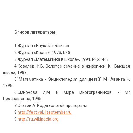
Список литературы:
1.Журнал «Наука и техника»
2.Журнал «Квант», 1973, № 8.
3.Журнал «Математика в школе», 1994, № 2; № 3.
4.Ковалев Ф.В. Золотое сечение в живописи. К.: Высшая
школа, 1989.
5."Математика - Энциклопедия для детей" М.: Аванта +,
1998
6.Смирнова И.М. В мире многогранников. - М.:
Просвещение, 1995
7.Стахов А. Коды золотой пропорции.
8.
http://festival.1september.ru
9.
http://ru.wikipedia.org