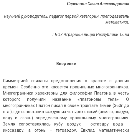
Серен-оол Саяна Александровна
научный руководитель,
педагог первой категории, преподаватель
математики,
ГБОУ Аграрный лицей Республики Тыва
Введение
Симметрией связаны представления о красоте с давних
времен. Особенно это касается правильных многогранников.
Многогранники характерны для философии Платона, в честь
которого получили название «платоновы тела». О
многогранниках Платон писал в своём трактате Тимей (360г до
н. э.), где сопоставил каждую из четырёх стихий (землю, воздух,
воду и огонь) определённому правильному многограннику.
Земля сопоставлялась кубу, воздух – октаэдру, вода –
икосаэдру, а огонь – тетраэдру. Евклид математически