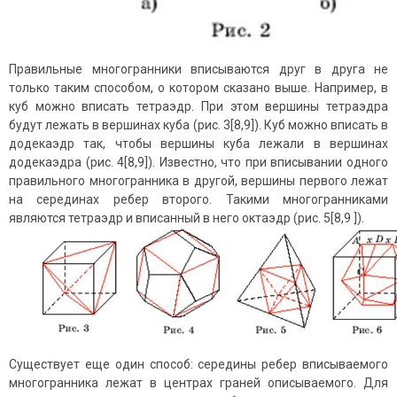
Правильные многогранники вписываются друг в друга не
только таким способом, о котором сказано выше. Например, в
куб можно вписать тетраэдр. При этом вершины тетраэдра
будут лежать в вершинах куба (рис. 3[8,9]). Куб можно вписать в
додекаэдр так, чтобы вершины куба лежали в вершинах
додекаэдра (рис. 4[8,9]). Известно, что при вписывании одного
правильного многогранника в другой, вершины первого лежат
на серединах ребер второго. Такими многогранниками
являются тетраэдр и вписанный в него октаэдр (рис. 5[8,9 ]).
Существует еще один способ: середины ребер вписываемого
многогранника лежат в центрах граней описываемого. Для