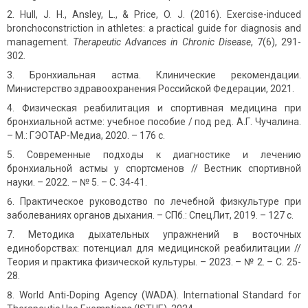
Hull, J. H., Ansley, L., & Price, O. J. (2016). Exercise-induced
bronchoconstriction in athletes: a practical guide for diagnosis and
management.
Therapeutic Advances in Chronic Disease
, 7(6), 291-
302.
Бронхиальная астма. Клинические рекомендации.
Министерство здравоохранения Российской Федерации, 2021.
Физическая реабилитация и спортивная медицина при
бронхиальной астме: учебное пособие / под ред. А.Г. Чучалина.
– М.: ГЭОТАР-Медиа, 2020. – 176 с.
Современные подходы к диагностике и лечению
бронхиальной астмы у спортсменов // Вестник спортивной
науки. – 2022. – № 5. – С. 34-41.
Практическое руководство по лечебной физкультуре при
заболеваниях органов дыхания. – СПб.: СпецЛит, 2019. – 127 с.
Методика дыхательных упражнений в восточных
единоборствах: потенциал для медицинской реабилитации //
Теория и практика физической культуры. – 2023. – № 2. – С. 25-
28.
World Anti-Doping Agency (WADA). International Standard for