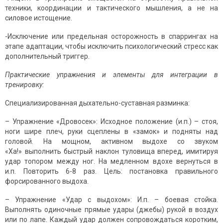
техники, координации и тактического мышления, а не на
силовое истощение.
-Исключение или предельная осторожность в спаррингах на
этапе адаптации, чтобы исключить психологический стресс как
дополнительный триггер.
Практические упражнения и элементы для интеграции в
тренировку:
Специализированная дыхательно-суставная разминка:
– Упражнение «Дровосек»: Исходное положение (и.п.) – стоя,
ноги шире плеч, руки сцеплены в «замок» и подняты над
головой. На мощном, активном выдохе со звуком
«Ха!» выполнить быстрый наклон туловища вперед, имитируя
удар топором между ног. На медленном вдохе вернуться в
и.п. Повторить 6-8 раз. Цель: постановка правильного
форсированного выдоха.
– Упражнение «Удар с выдохом»: И.п. – боевая стойка.
Выполнять одиночные прямые удары (джебы) рукой в воздух
или по лапе. Каждый удар должен сопровождаться коротким,