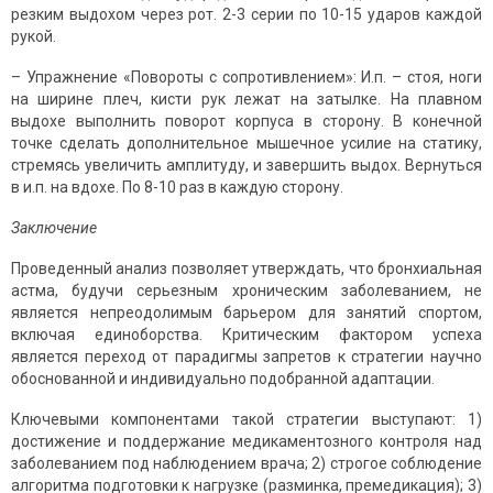
резким выдохом через рот. 2-3 серии по 10-15 ударов каждой
рукой.
– Упражнение «Повороты с сопротивлением»: И.п. – стоя, ноги
на ширине плеч, кисти рук лежат на затылке. На плавном
выдохе выполнить поворот корпуса в сторону. В конечной
точке сделать дополнительное мышечное усилие на статику,
стремясь увеличить амплитуду, и завершить выдох. Вернуться
в и.п. на вдохе. По 8-10 раз в каждую сторону.
Заключение
Проведенный анализ позволяет утверждать, что бронхиальная
астма, будучи серьезным хроническим заболеванием, не
является непреодолимым барьером для занятий спортом,
включая единоборства. Критическим фактором успеха
является переход от парадигмы запретов к стратегии научно
обоснованной и индивидуально подобранной адаптации.
Ключевыми компонентами такой стратегии выступают: 1)
достижение и поддержание медикаментозного контроля над
заболеванием под наблюдением врача; 2) строгое соблюдение
алгоритма подготовки к нагрузке (разминка, премедикация); 3)