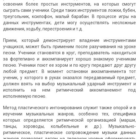
освоения более простых инструментов, на которых смогут
сыграть сами ученики. Среди таких инструментов ложки, бубен,
треугольник, ксилофон, малый барабан. В процессе игры на
данных инструментах, дети могу осуществлять несложные
движения, ходьбу, перестроения и т.д.
Прием, который демонстрирует владение инструментами
учащихся, может быть применим после разучивания на уроке
песни. Ученики становятся в круг, преподаватель находиться
за фортепиано и аккомпанирует хорошо знакомую ученикам
песню. Ученики поют ее хором и по кругу передают друг другу
любой предмет. В момент остановки аккомпанемента тот
ученик, у которого в руках оказался передаваемый предмет,
должен взять на выбор музыкальный ударный инструмент и
исполнить на нем ритмический аккомпанемент под
исполняемую песню.
Метод пластического интонирования служит также опорой и в
изучении музыкальных жанров, особенно тех, специфика
которых определяется ритмической организацией (марши,
танцы, хороводы, колыбельные и др.). Музыкально-
ритмическое, пластическое сопровождение музыки данных
жанров позволяет детям на телесном уровне сформировать