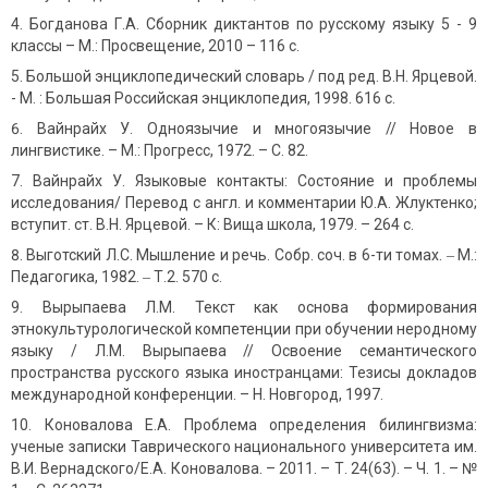
Богданова Г.А. Сборник диктантов по русскому языку 5 - 9
классы – М.: Просвещение, 2010 – 116 с.
Большой энциклопедический словарь / под ред. В.Н. Ярцевой.
- М. : Большая Российская энциклопедия, 1998. 616 с.
Вайнрайх У. Одноязычие и многоязычие // Новое в
лингвистике. – М.: Прогресс, 1972. – С. 82.
Вайнрайх У. Языковые контакты: Состояние и проблемы
исследования/ Перевод с англ. и комментарии Ю.А. Жлуктенко;
вступит. ст. В.Н. Ярцевой. – К: Вища школа, 1979. – 264 с.
Выготский Л.С. Мышление и речь. Собр. соч. в 6-ти томах. ‒ М.:
Педагогика, 1982. ‒ Т.2. 570 с.
Вырыпаева Л.М. Текст как основа формирования
этнокультурологической компетенции при обучении неродному
языку / Л.М. Вырыпаева // Освоение семантического
пространства русского языка иностранцами: Тезисы докладов
международной конференции. – Н. Новгород, 1997.
Коновалова E.A. Проблема определения билингвизма:
ученые записки Таврического национального университета им.
В.И. Вернадского/Е.А. Коновалова. – 2011. – Т. 24(63). – Ч. 1. – №