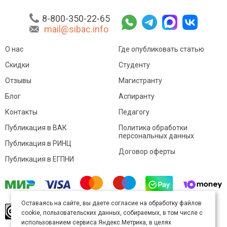
8-800-350-22-65
mail@sibac.info
О нас
Где опубликовать статью
Скидки
Студенту
Отзывы
Магистранту
Блог
Аспиранту
Контакты
Педагогу
Публикация в ВАК
Политика обработки
персональных данных
Публикация в РИНЦ
Договор оферты
Публикация в ЕГПНИ
Оставаясь на сайте, вы даете согласие на обработку файлов
© Sibac.info 2026. Все права защищены.
Это
cookie, пользовательских данных, собираемых, в том числе с
произведение доступно по
лицензии Creative
использованием сервиса Яндекс.Метрика, в целях
Commons «Attribution» («Атрибуция») 4.0