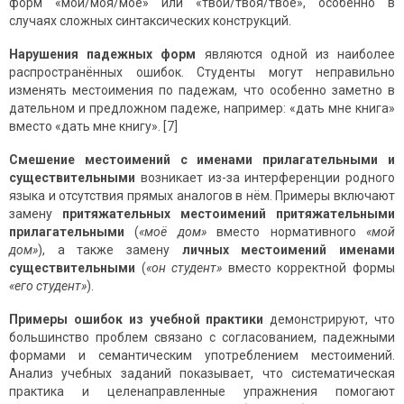
форм «мой/моя/моё» или «твой/твоя/твоё», особенно в
случаях сложных синтаксических конструкций.
Нарушения падежных форм
являются одной из наиболее
распространённых ошибок. Студенты могут неправильно
изменять местоимения по падежам, что особенно заметно в
дательном и предложном падеже, например: «дать мне книга»
вместо «дать мне книгу». [7]
Смешение местоимений с именами прилагательными и
существительными
возникает из-за интерференции родного
языка и отсутствия прямых аналогов в нём. Примеры включают
замену
притяжательных местоимений
притяжательными
прилагательными
(
«моё дом»
вместо нормативного
«мой
дом»
), а также замену
личных местоимений
именами
существительными
(
«он студент»
вместо корректной формы
«его студент»
).
Примеры ошибок из учебной практики
демонстрируют, что
большинство проблем связано с согласованием, падежными
формами и семантическим употреблением местоимений.
Анализ учебных заданий показывает, что систематическая
практика и целенаправленные упражнения помогают