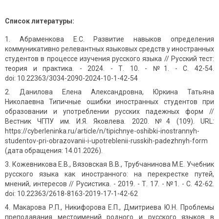
Список литературы:
Абраменкова Е.С. Развитие навыков определения
коммуникативно релевантных языковых средств у иностранных
студентов в процессе изучения русского языка // Русский тест:
теория и практика. - 2024. - Т. 10. - №1. - C. 42-54.
doi: 10.22363/3034-2090-2024-10-1-42-54
Данилова Елена Александровна, Юркина Татьяна
Николаевна Типичные ошибки иностранных студентов при
образовании и употреблении русских падежных форм //
Вестник ЧГПУ им. И.Я. Яковлева. 2020. №4 (109). URL:
https://cyberleninka.ru/article/n/tipichnye-oshibki-inostrannyh-
studentov-pri-obrazovanii-i-upotreblenii-russkih-padezhnyh-form
(дата обращения: 14.01.2026).
Кожевникова Е.В., Вязовская В.В., Трубчанинова М.Е. Учебник
русского языка как иностранного: на перекрестке путей,
мнений, интересов // Русистика. - 2019. - Т. 17. - №1. - C. 42-62.
doi: 10.22363/2618-8163-2019-17-1-42-62
Макарова Р.П., Никифорова Е.П., Дмитриева Ю.Н. Проблемы
преподавания местоимений родного и русского языков в