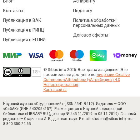
Блог
Аспиранту
Контакты
Педагогу
Публикация в ВАК
Политика обработки
персональных данных
Публикация в РИНЦ
Договор оферты
Публикация в ЕГПНИ
© Sibac.info 2026. Все права защищены.
Это
произведение доступно по
лицензии Creative
Commons «Attribution» («Атрибуция») 4.0
Непортированная
.
Карта сайта
Научный журнал «Студенческий» (ISSN 2541-9412). Издатель — ООО
«СибАК» (ИНН 5402054157). Размещается в Научной электронной
библиотеке eLIBRARY.RU (договор № 445-11/2019 от 05.11.2019). Главный
редактор — Старченко И. Б., д-р техн. наук. E-mail: student@sibac.info, тел.:
8-800-350-22-65.