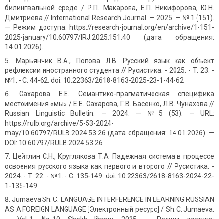
билингвальной среде / Р.П. Макарова, Е.П. Никифорова, Ю.Н.
Дмитриева // International Research Journal. — 2025. — № 1 (151).
— Режим доступа: https://research-journal.org/en/archive/1-151-
2025-january/10.60797/IRJ.2025.151.40 (дата обращения:
14.01.2026).
Марьянчик В.А., Попова Л.В. Русский язык как объект
рефлексии иностранного студента // Русистика. - 2025. - Т. 23. -
№1. - C. 44-62. doi: 10.22363/2618-8163-2025-23-1-44-62
Сахарова Е.Е. Семантико-прагматическая специфика
местоимения «мы» / Е.Е. Сахарова, Г.В. Басенко, Л.В. Чунахова //
Russian Linguistic Bulletin. — 2024. — №5 (53). — URL:
https://rulb.org/archive/5-53-2024-
may/10.60797/RULB.2024.53.26 (дата обращения: 14.01.2026). —
DOI: 10.60797/RULB.2024.53.26
Цейтлин С.Н., Круглякова Т.А. Падежная система в процессе
освоения русского языка как первого и второго // Русистика. -
2024. - Т. 22. - №1. - C. 135-149. doi: 10.22363/2618-8163-2024-22-
1-135-149
Jumaeva Sh. C. LANGUAGE INTERFERENCE IN LEARNING RUSSIAN
AS A FOREIGN LANGUAGE [Электронный ресурс] / Sh. C. Jumaeva.