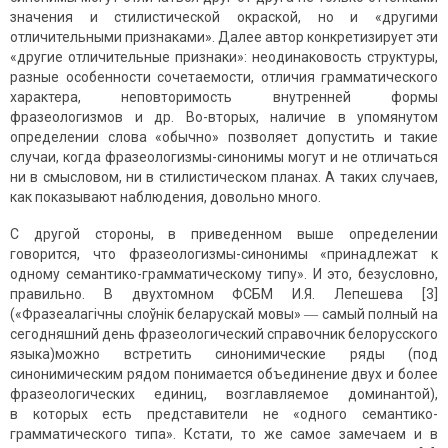
значения и стилистической окраской, но и «другими
отличительными признаками». Далее автор конкретизирует эти
«другие отличительные признаки»: неодинаковость структуры,
разные особенности сочетаемости, отличия грамматического
характера, неповторимость внутренней формы
фразеологизмов и др. Во-вторых, наличие в упомянутом
определении слова «обычно» позволяет допустить и такие
случаи, когда фразеологизмы-синонимы могут и не отличаться
ни в смысловом, ни в стилистическом планах. А таких случаев,
как показывают наблюдения, довольно много.
С другой стороны, в приведенном выше определении
говорится, что фразеологизмы-синонимы «принадлежат к
одному семантико-грамматическому типу». И это, безусловно,
правильно. В двухтомном ФСБМ И.Я. Лепешева [3]
(«Фразеалагічны слоўнік беларускай мовы» ― самый полный на
сегодняшний день фразеологический справочник белорусского
языка)можно встретить синонимические ряды (под
синонимическим рядом понимается объединение двух и более
фразеологических единиц, возглавляемое доминантой),
в которых есть представители не «одного семантико-
грамматического типа». Кстати, то же самое замечаем и в