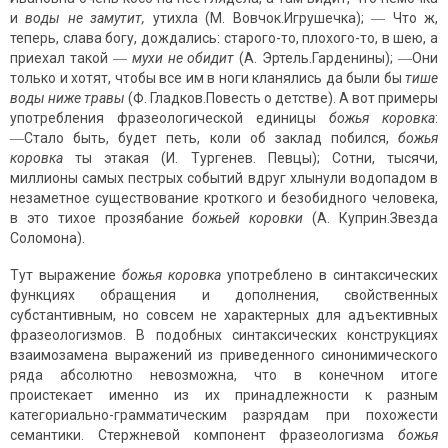
и
воды не замутит,
утихла (М. Вовчок.Игрушечка); ― Что ж,
теперь, слава богу, дождались: старого-то, плохого-то, в шею, а
приехал такой ―
мухи не обидит
(А. Эртель.Гарденины); ―Они
только и хотят, чтобы все им в ноги кланялись да были бы
тише
воды ниже травы
(Ф. Гладков.Повесть о детстве). А вот примеры
употребления фразеологической единицы
божья коровка
:
―Стало быть, будет петь, коли об заклад побился,
божья
коровка
ты этакая (И. Тургенев. Певцы); Сотни, тысячи,
миллионы самых пестрых событий вдруг хлынули водопадом в
незаметное существование кроткого и безобидного человека,
в это тихое прозябание
божьей коровки
(А. Куприн.Звезда
Соломона).
Тут выражение
божья коровка
употреблено в синтаксических
функциях обращения и дополнения, свойственных
субстантивным, но совсем не характерных для адъективных
фразеологизмов. В подобных синтаксических конструкциях
взаимозамена выражений из приведе­нного синонимического
ряда абсолютно невозможна, что в конечном итоге
проистекает именно из их принадлежности к разным
категориально-грамматическим разрядам при похожести
семантики. Стержневой компонент фразеологизма
божья