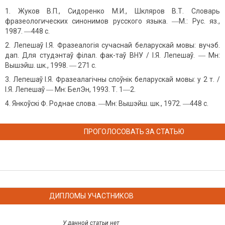
Жуков В.П., Сидоренко М.И., Шкляров В.Т. Словарь
фразеологических синонимов русского языка. ―М.: Рус. яз.,
1987. ―448 с.
Лепешаў І.Я. Фразеалогія сучаснай беларускай мовы: вучэб.
дап. Для студэнтаў філал. фак-таў ВНУ / І.Я. Лепешаў. ― Мн:
Вышэйш. шк., 1998. ― 271 с.
Лепешаў І.Я. Фразеалагічны слоўнік беларускай мовы: у 2 т. /
І.Я. Лепешаў ― Мн: БелЭн, 1993. Т. 1―2.
Янкоўскі Ф. Роднае слова. ―Мн: Вышэйш. шк., 1972. ―448 с.
ПРОГОЛОСОВАТЬ ЗА СТАТЬЮ
ДИПЛОМЫ УЧАСТНИКОВ
У данной статьи нет