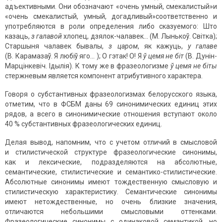
адъективными. Они обозначают «очень умный, смекалистый»и
«очень смекалистый, умный, догадливый»соответственно и
употребляются в роли определения либо сказуемого: Што
казаць,
з галавой
хлопец, дзялок-чалавек... (М. Лынькоў. Світка);
Старшыня чалавек бывалы,
з царом
, як кажуць,
у галаве
(В. Карамазаў. Я любіў яго... ); О гэтак! О! Я
ў цемя не біт
(В. Дунін-
Марцінкевіч. Ідылія). К тому же в фразеологизме
ў цемя не біты
стержневым является компонент атрибутивного характера.
Говоря о субстантивных фразеологизмах белорусского языка,
отметим, что в ФСБМ даны 69 синонимических единиц этих
рядов, а всего в синонимические отношения вступают около
40 % субстантивных фразеологических единиц.
Делая вывод, напомним, что с учетом отличий в смысловой
и стилистической структуре фразеологические синонимы,
как и лекси­ческие, подразделяются на абсолютные,
семантические, стилисти­ческие и семантико-стилистические.
Абсолютные синонимы имеют тождественную смысловую и
стилистическую характеристику. Семантические синонимы
имеют нетождественные, но очень близкие значения,
отличаются небольшими смысловыми оттенками.
Фразеологические синонимы с одинаковой семантикой, но