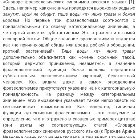
«Словаре фразеологических синонимов русского языка» [1].
Здесь, например, как синонимы приводятся выражения
воды не
замутит, мухи не обидит, тише воды <и> ниже травы
и
божья
коровка
. Но первые три фразеологизма соотносятся с
прилагательными по своему категориальному значению, а
четвертый является субстантивным. Это отражено и в самой
словарной статье. Общее значение фразеологизмов подается
как «не причиняющий обиды или вреда, робкий в обращении;
кроткий, застенчивый».
Тише воды
<
и
>
ниже травы
дополнительно объясняется как «очень скромный, такой,
который держится приниженно, незаметно», а значение
фразеологической единицы
божья коровка
передается
субстантивным словосочетанием «кроткий, безответный
человек». Как видим, даже в самом определении
фразеологизмов присутствует указание на их категориальную
принадлежность. На разницу между категориальным
значением этих выражений указывает также непохожесть их
синтаксических возможностей. Как известно, типичная
функция адъективных фразеологизмов ―это сказуемое и
определение, что и отражено в словарных примерах-цитатах
(они взяты из соотвествующих статей «Словаря
фразеологических синонимов русского языка»): Прежде Арина
Ивановна очень косо на нее глядела, а там видит, что немочка