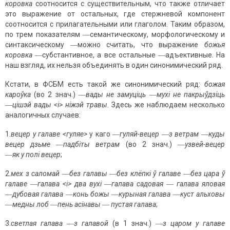
коровка
соотносится с существительным, что также отличает
это выражение от остальных, где стержневой компонент
соотносится с прилагательными или глаголом. Таким образом,
по трем показателям ―семантическому, морфологическому и
синтаксическому ―можно считать, что выражение
божья
коровка
―субстантивное, а все остальные ―адъективные. На
наш взгляд, их нельзя объединять в один синонимический ряд.
Кстати, в ФСБМ есть такой же синонимический ряд:
божая
кароўка
(во 2 знач.) ―
вады не замуціць
―
мухі не пакрыўдзіць
―
цішэй вады <і> ніжэй травы
. Здесь же наблюдаем несколько
аналогичных случаев:
1.
вецер у галаве <гуляе>
у каго ―
гуляй-вецер
―
з ветрам
―
куды
вецер дзьме
―
падбіты ветрам
(во 2 знач.) ―
узвей-вецер
―
як у полі вецер
;
2.
мех з саломай
―
без галавы
―
без клёпкі ў галаве
―
без цара ў
галаве
―
галава <і> два вухі
―
галава садовая
―
галава яловая
―
дубовая галава
―
конь божы
―
курыная галава
―
куст альховы
―
медны лоб
―
пень асінавы
―
пустая галава
;
3.
светлая галава
―
з галавой
(в 1 знач.) ―
з царом у галаве