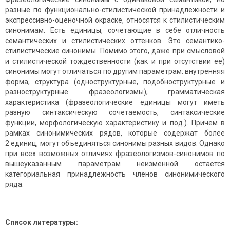
разные по функционально-стилистической принадлежности и
экспрессивно-оценочной окраске, относятся к стилистическим
синонимам. Есть единицы, сочетающие в себе отличность
семантических и стилис­тических оттенков. Это семантико-
стилистические синонимы. Помимо этого, даже при смысловой
и стилистической тождественности (как и при отсутствии ее)
синонимы могут отличаться по другим параметрам: внутренняя
форма, структура (одноструктурные, подобноструктурные и
разноструктурные фразеологизмы), граммати­ческая
характеристика (фразеологические единицы могут иметь
разную синтаксическую сочетаемость, синтаксические
функции, морфологическую характеристику и под.). Причем в
рамках синонимических рядов, которые содержат более
2 единиц, могут объединяться синонимы разных видов. Однако
при всех возможных отличиях фразеологизмов-синонимов по
вышеуказанным параметрам неизменной остается
категориальная принадлежность членов синонимического
ряда.
Список литературы: