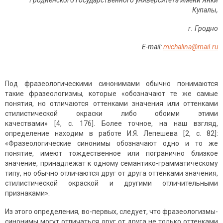
Гродненского государственного университета имени Янки
Купалы,
г. Гродно
Е-mail:
michalina@mail.ru
Под фразеологическими синонимами обычно понимаются
такие фразеологизмы, которые «обозначают те же самые
понятия, но отличаются оттенками значения или оттенками
стилистической окраски либо обоими этими
качествами» [4, с. 176]. Более точное, на наш взгляд,
определение находим в работе И.Я. Лепешева [2, с. 82]:
«Фразеологические синонимы обозначают одно и то же
понятие, имеют тождественное или погранично близкое
значение, принадлежат к одному семантико-грамматическому
типу, но обычно отличаются друг от друга оттенками значения,
стилистической окраской и другими отличительными
признаками».
Из этого определения, во-первых, следует, что фразеологизмы-
синонимы могут отличаться друг от друга не только оттенками