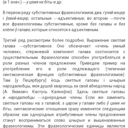
(в 1 знач.) ―
у цемя не біты
и др.
В первом ряду субстантивных фразеологизмов два:
гуляй-вецер
і
ўзвей-вецер
; остальные ―адъективные; во втором ―почти
все фразеологизмы субстантивные, кроме
без галавы
и
без
клёпкі ў галаве
, которые относятся к адъективным.
Третий ряд рассмотрим более подробно. Выражение
светлая
галава
―субстантивное. Оно обозначает «очень умный
человек», стержневой компонент
галава
соотносится с
существительным. Фразеологизм способен употребляться в
роли разных членов предложения. Приведем пример на
употребление его в роли подлежащего (типичная
синтаксическая функция субстантивных фразеологизмов):
Там [у Пецярбургу] ёсць
светлыя галовы
і шчырыя
народалюбцы, якія душой хварэюць за свой абяздолены народ
(А. Якімовіч. Кастусь Каліноўскі). Здесь
светлыя галовы
и
народалюбцы
―однородные члены. Если же заменить
светлыя галовы
на
з галавой, з царом у галаве
либо
ў цемя не
біты
, синтаксические отношения сразу изменятся следующим
образом: как однородные атрибутивные члены предложения
станут восприни­маться слово
шчырыя
и вышеназванные
фразеологизмы. Эти фразео­логические единицы являются