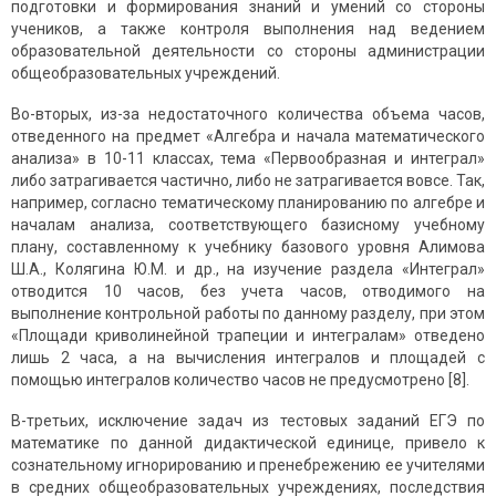
подготовки и формирования знаний и умений со стороны
учеников, а также контроля выполнения над ведением
образовательной деятельности со стороны администрации
общеобразовательных учреждений.
Во-вторых, из-за недостаточного количества объема часов,
отведенного на предмет «Алгебра и начала математического
анализа» в 10-11 классах, тема «Первообразная и интеграл»
либо затрагивается частично, либо не затрагивается вовсе. Так,
например, согласно тематическому планированию по алгебре и
началам анализа, соответствующего базисному учебному
плану, составленному к учебнику базового уровня Алимова
Ш.А., Колягина Ю.М. и др., на изучение раздела «Интеграл»
отводится 10 часов, без учета часов, отводимого на
выполнение контрольной работы по данному разделу, при этом
«Площади криволинейной трапеции и интегралам» отведено
лишь 2 часа, а на вычисления интегралов и площадей с
помощью интегралов количество часов не предусмотрено [8].
В-третьих, исключение задач из тестовых заданий ЕГЭ по
математике по данной дидактической единице, привело к
сознательному игнорированию и пренебрежению ее учителями
в средних общеобразовательных учреждениях, последствия