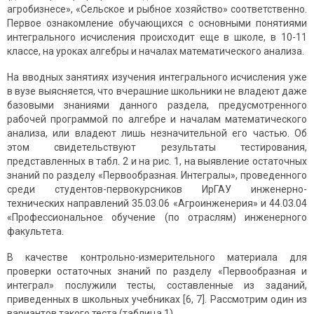
агробизнесе», «Сельское и рыбное хозяйство» соответственно.
Первое ознакомление обучающихся с основными понятиями
интегрального исчисления происходит еще в школе, в 10-11
классе, на уроках алгебры и началах математического анализа.
На вводных занятиях изучения интегрального исчисления уже
в вузе выясняется, что вчерашние школьники не владеют даже
базовыми знаниями данного раздела, предусмотренного
рабочей программой по алгебре и началам математического
анализа, или владеют лишь незначительной его частью. Об
этом свидетельствуют результаты тестирования,
представленных в табл. 2 и на рис. 1, на выявление остаточных
знаний по разделу «Первообразная. Интегралы», проведенного
среди студентов-первокурсников ИрГАУ инженерно-
технических направлений 35.03.06 «Агроинженерия» и 44.03.04
«Профессиональное обучение (по отраслям) инженерного
факультета.
В качестве контрольно-измерительного материала для
проверки остаточных знаний по разделу «Первообразная и
интеграл» послужили тесты, составленные из заданий,
приведенных в школьных учебниках [6, 7]. Рассмотрим один из
вариантов такого теста (таблица 1).