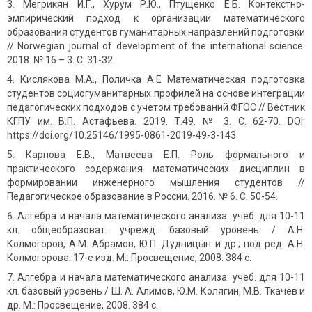
Мегрикян И.Г., Хурум Р.Ю., Птущенко Е.Б. Контекстно-
эмпирический подход к организации математического
образования студентов гуманитарных направлений подготовки
// Norwegian journal of development of the international science.
2018. № 16 – 3. С. 31-32.
Кислякова М.А., Поличка А.Е Математическая подготовка
студентов социогуманитарных профилей на основе интеграции
педагогических подходов с учетом требований ФГОС // Вестник
КГПУ им. В.П. Астафьева. 2019. Т.49. № 3. С. 62-70. DOI:
https://doi.org/10.25146/1995-0861-2019-49-3-143
Карпова Е.В., Матвеева Е.П. Роль формального и
практического содержания математических дисциплин в
формировании инженерного мышления студентов //
Педагогическое образование в России. 2016. № 6. С. 50-54.
Алгебра и начала математического анализа: учеб. для 10-11
кл. общеобразоват. учрежд. базовый уровень / А.Н.
Колмогоров, А.М. Абрамов, Ю.П. Дудницын и др.; под ред. А.Н.
Колмогорова. 17-е изд. М.: Просвещение, 2008. 384 с.
Алгебра и начала математического анализа: учеб. для 10-11
кл. базовый уровень / Ш. А. Алимов, Ю.М. Колягин, М.В. Ткачев и
др. М.: Просвещение, 2008. 384 с.