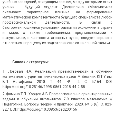
учебных заведений, связующим звеном, между которыми стоит
ученик – будущий студент. Дисциплина «Математика»
оказывает характерное влияние на формирование
математической компетентности будущего специалиста любой
профессиональной деятельности. В связи с
быстроменяющимися условиями развития экономики в стране
и мире, а также требованиями, предъявляемыми к
выпускникам, в частности, аграрных вузов, следует серьезно
относиться к процессу их подготовки еще со школьной скамьи.
Список литературы:
Лозовая Н.А. Реализация преемственности в обучении
математике студентов инженерных вузов // Вестник КГПУ им.
В.П. Астафьева. 2018. Т. 44. № 2. С. 57-64. DOI:
https://doi.org/10.25146/1995-0861-2018-44-2-58
Фомина Т.П., Хорцев А.В. Профессионально ориентированные
задачи в обучении школьников 7-9 классов математике //
Педагогика. Вопросы теории и практики. 2020. № 5 (6). С. 823-
827. DOI: https://doi.org/10.30853/ped200156