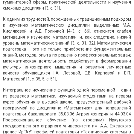
гуманитарной сферы, практической деятельности и изучения
смежных дисциплин [3, с. 31].
К одним из трудностей, порожденных традиционным подходом
к изучению математических дисциплин, выделенных М.А.
Кисляковой и А.Е. Поличкой [4-3, с. 66], относится слабая
мотивация к изучению математики, и, как следствие, низкий
уровень математических знаний [3, с. 31, 32]. Математическая
подготовка – это не только приобретение фундаментальных
знаний, методов, опыта по решению профессиональных задач;
математическая деятельность содействует в формировании
культуры инженерного мышления и развития личностных
качеств обучающихся [.А. Лозовой, Е.В. Карповой и Е.П.
Матвеевой [1, с. 35; 5, с. 51],
Интегральное исчисление функций одной переменной – один
из разделов математики, изучаемый студентами на первом
курсе обучения в высшей школе, предусмотренный рабочей
программой по дисциплине «Математика» для направлений
подготовки бакалавриата 35.03.06 Агроинженерия и 44.03.04
Профессиональное обучение (по отраслям) Иркутского
государственного аграрного университета им. А.А. Ежевского
(далее ИрГАУ) профилей подготовки «Технические системы в