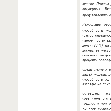
шестое. Причем 
ситуациях». Та
представлению о
Наибольшая расс
способности мо
«самостоятельно
«уверенность» (
делу» (20 %), на
последнее место
связана с несфо
проценту совпад
Среди незначите
нашей модели: ц
способность ид
взгляды на прио
Оставшаяся част
сравнительного 
трудности при р
конку­рентоспос