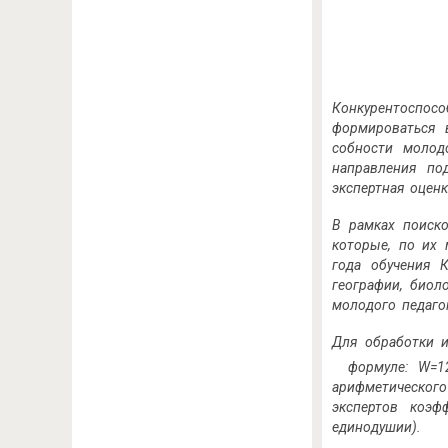
Конкурентоспосо
формироваться в
собности молод
направления по
экспертная оцен
В рамках поиско
которые, по их 
года обучения 
географии, биол
молодого педагог
Для обработки и
формуле: W=12
арифметического
экспертов коэф
единодушии).