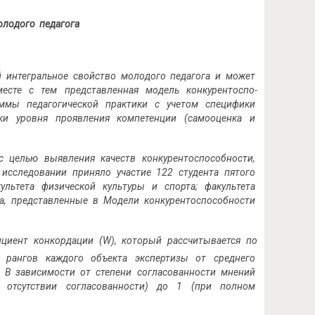
олодого педагога
й интегральное свойство молодого педагога и может
месте с тем представленная модель конкурентоспо­
аммы педагогической практики с учетом специфики
тики уровня проявления компетенции (самооценка и
с целью выявления качеств конкурентоспо­собности,
исследовании приняло участие 122 студента пятого
ультета физической культуры и спорта; факультета
а, представленные в Модели конкуренто­способности
циент конкордации (W), который рассчитывается по
 рангов каждого объекта экспертизы от среднего
. В зависимости от степени согласованности мнений
 отсутствии согласованности) до 1 (при полном