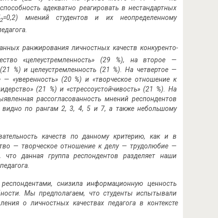
«способность адекватно реагировать в нестандартных
W
=0,2) мнений студентов и их неопределенному
2
едагога.
данных ранжирования личностных качеств конкуренто­
ество «целеустремленность» (29 %), на второе —
 (21 %) и целеустремленность (21 %). На четвертое —
ое — «уверенность» (20 %) и «творческое отношение к
лидерство» (21 %) и «стрессоустойчивость» (21 %). На
ыявленная рассогласованность мнений респон­дентов
видно по рангам 2, 3, 4, 5 и 7, а также небольшому
вательность качеств по данному критерию, как и в
ство — творческое отношение к делу — трудолюбие —
, что данная группа респондентов разделяет наши
педагога.
ду респондентами, снизила информационную ценность
обности. Мы предполагаем, что студенты испытывали
ления о личностных качествах педагога в контексте