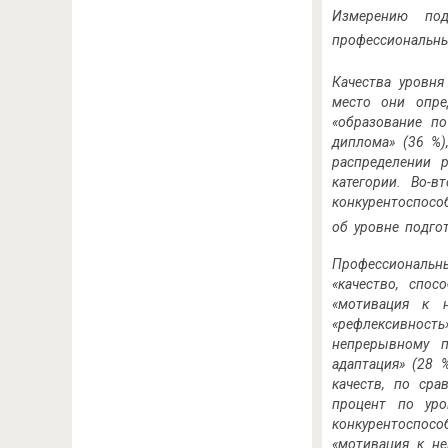
Измерению под
профессиональн
Качества уровн
место они опре
«образование п
диплома» (36 %)
распределении 
категории. Во-в
конкурентоспосо
об уровне подго
Профессиональны
«качество, спо
«мотивация к 
«рефлексивност
непрерывному п
адаптация» (28 
качеств, по ср
процент по уро
конкуренто­спо
«мотивация к не