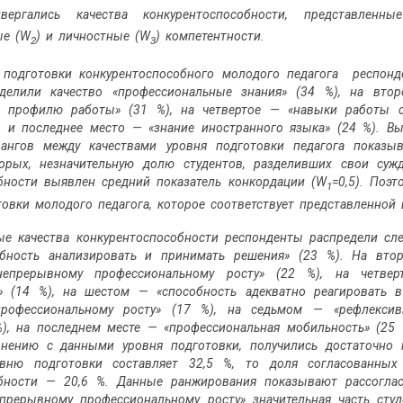
вергались качества конкурентоспособности, представлен
ые (W
) и личностные (W
) компетентности.
2
3
я подготовки конкурентоспособного молодого педагога респон
делили качество «профессиональные знания» (34 %), на вто
о профилю работы» (31 %), на четвертое — «навыки работы 
, и последнее место — «знание иностранного языка» (24 %). В
рангов между качествами уровня подготовки педагога показы
торых, незначительную долю студентов, разделивших свои суж
бности выявлен средний показатель конкордации (W
=0,5). Поэ
1
товки молодого педагога, которое соответствует представленной 
е качества конкурентоспособности респон­денты распредели с
собность анализировать и принимать решения» (23 %). На вт
непрерывному профессиональному росту» (22 %), на четве
ь» (14 %), на шестом — «способность адекватно реагировать 
рофессиональному росту» (17 %), на седьмом — «рефлексив
%), на последнем месте — «профессиональная мобильность» (2
авнению с данными уровня подготовки, получились достаточно
вню подготовки составляет 32,5 %, то доля согласо­ванны
собности — 20,6 %. Данные ранжирования показывают рассогла
прерывному профессиональному росту» значительная часть сту