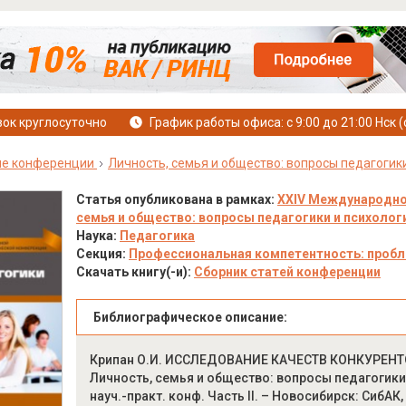
ок круглосуточно
График работы офиса: с 9:00 до 21:00 Нск (
е конференции
Личность, семья и общество: вопросы педагогик
Статья опубликована в рамках:
XXIV Международно
семья и общество: вопросы педагогики и психологии
Наука:
Педагогика
Секция:
Профессиональная компетентность: пробл
Скачать книгу(-и):
Сборник статей конференции
Библиографическое описание:
Крипан О.И. ИССЛЕДОВАНИЕ КАЧЕСТВ КОНКУРЕН
Личность, семья и общество: вопросы педагогики и
науч.-практ. конф. Часть II. – Новосибирск: СибАК,