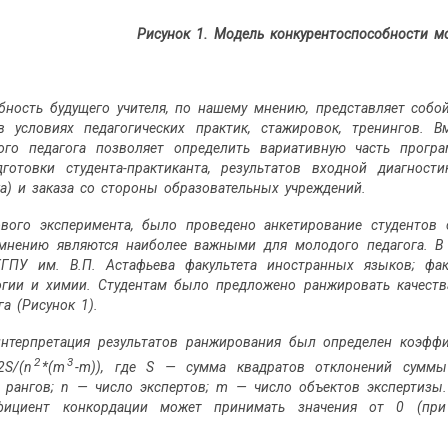
Рисунок 1. Модель конкурентоспособности м
бность будущего учителя, по нашему мнению, представляет собо
 условиях педагогических практик, стажировок, тренингов. В
ого педагога позволяет определить вариативную часть прогр
дготовки студента-практиканта, результатов входной диагнос
ка) и заказа со стороны образовательных учреждений.
вого эксперимента, было проведено анкети­рование студентов 
мнению являются наиболее важными для молодого педагога. В 
КГПУ им. В.П. Астафьева факультета иностранных языков; фак
огии и химии. Студентам было предло­жено ранжировать качеств
а (Рисунок 1).
нтерпретация результатов ранжирования был определен коэффи
2
3
S/(n
*(m
-m)), где S — сумма квадратов отклонений суммы
 рангов; n — число экспертов; m — число объектов экспертизы
фициент конкордации может принимать значения от 0 (при