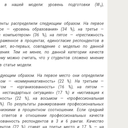
ные в нашей модели: уровень подготовки (W
),
1
денты распределили следующим образом. На первое
рое — «уровень образования» (34 %), на третье —
с компьютером» (36 %), на пятое — «престижность
ыраженное в процентах, единогласие респондентов в
вает, во-первых, совпадение с моделью по данной
дения. Тем не менее, по данной категории качеств
тому можно считать, что у студентов сложено мнение
в статье модели.
ледующим образом. На первое место они опреде­лили
ором — «коммуникативность» (22 %). На третьем —
ртом — «организованность» (16 %), на пятом —
в нестандартных ситуациях» (17 %) и «мотивация к
ность» (22 %), на восьмом — «профессиональная
5 %). По результаты ранжирования профессиональных
 низкими в процентном соотношении. Если средний
х ответов в отношении профессиональных качеств
сованность респондентов в 3 и 6 рангах. Качество
дентов (22 %) ставят на третье место и 17 % — на