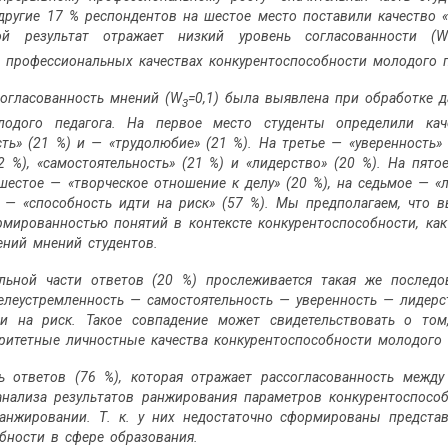
другие 17 % респондентов на шестое место поставили качество 
кой результат отражает низкий уровень согласованности (
 профессио­нальных качествах конкурентоспособности молодого п
огласованность мнений (W
=0,1) была выявлена при обработке 
3
лодого педагога. На первое место студенты определили кач
сть» (21 %) и — «трудолюбие» (21 %). На третье — «уверенность»
22 %), «самостоятельность» (21 %) и «лидерство» (20 %). На пят
 шестое — «творческое отношение к делу» (20 %), на седьмое — «
 — «способность идти на риск» (57 %). Мы предполагаем, что в
рмированностью понятий в контексте конкурентоспособности, как 
ений мнений студентов.
льной части ответов (20 %) прослеживается такая же последо
елеустремленность — самостоятельность — уверенность — лидер
ти на риск. Такое совпадение может свидетельствовать о том
ритетные личностные качества конкуренто­способности молодого 
ь ответов (76 %), которая отражает рассогла­сованность меж
анализа результатов ранжирования параметров конкурентоспос
анжировании. Т. к. у них недостаточно сформированы представ
обности в сфере образования.