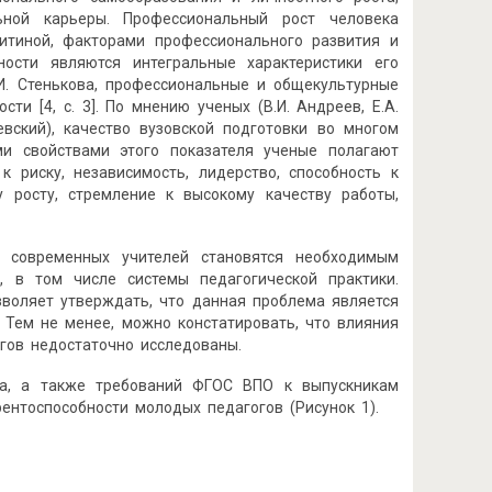
льной карьеры. Профессиональный рост человека
 Митиной, факторами профессионального развития и
ности являются интегральные характеристики его
 В.И. Стенькова, профессиональные и общекультурные
и [4, с. 3]. По мнению ученых (В.И. Андреев, Е.А.
илевский), качество вузовской подготовки во многом
ми свойствами этого показателя ученые полагают
 к риску, независимость, лидерство, способность к
 росту, стремление к высокому качеству работы,
и современных учителей становятся необходимым
, в том числе системы педагогической практики.
зволяет утверждать, что данная проблема является
. Тем не менее, можно констатировать, что влияния
гов недостаточно исследованы.
иза, а также требований ФГОС ВПО к выпускникам
ентоспособности молодых педагогов (Рисунок 1).