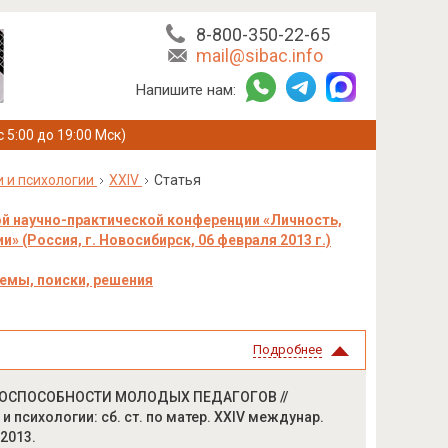
8-800-350-22-65
mail@sibac.info
Напишите нам:
с 5:00 до 19:00 Мск)
и и психологии
XXIV
Статья
й научно-практической конференции «Личность,
» (Россия, г. Новосибирск, 06 февраля 2013 г.)
емы, поиски, решения
Подробнее
ТОСПОСОБНОСТИ МОЛОДЫХ ПЕДАГОГОВ //
 психологии: сб. ст. по матер. XXIV междунар.
 2013.