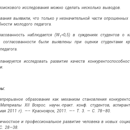
поискового исследования можно сделать несколько выводов.
вания выявили, что только у незначительной части опрошенных
бности молодого педагога.
ласованность наблюдается (W
=0,5) в суждениях студентов о к
1
я согласованности были выявлены при оценки студентами к
 педагога.
ланируется исследовать развитие качеств конкурентоспособно
и.
ры:
Непрерывное образование как механизм становления конкурент
 Материалы XII Всерос. научн.-практ. конф. студентов, аспи
мая 2011 г). —– Красноярск, 2011. —– Т. 3. — С. 78—80.
ичностное и профессиональное развитие человека в новых социа
С. 28—38.