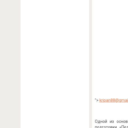
">
kripan88@gmai
Одной из основ
подготовки «Пе