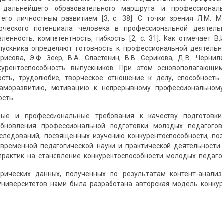
ие дальнейшего образовательного маршрута и профессиона
 его личност­ным развитием [3, с. 38]. С точки зрения Л.М.
рческого потенциала человека в профессиональной деятель
вленность, компетентность, гибкость [2, с. 31]. Как отмечает
ускника определяют готовность к профессиональной деятельност
орисова, Э.Ф. Зеер, В.А. Сластенин, В.В. Серикова, Д.В. Черн
курентоспособность выпускников. При этом основополагающи
сть, трудолюбие, творческое отношение к делу, способ­ность
аморазвитию, мотивацию к непрерывному профессиональному
ость.
ные и профессиональные требования к качеству подготовк
бновления профессиональной подготовки молодых педагогов
следований, посвященных изучению конкурентоспособности, по
временной педагогической науки и практической деятельности
практик на становление конкурентоспособности молодых педаго
рических данных, полученных по результатам контент-анал
университетов нами была разработана авторская модель конкур