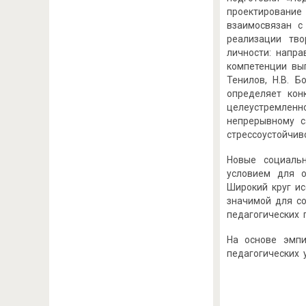
проектиро­ван
взаимосвязан с
реализации тво
личности: напра
компетенции вып
Тенилов, Н.В. Б
определяет кон
целеустремленно
непрерывному с
стрессоустойчив
Новые социаль
условием для о
Широкий круг ис
значимой для со
педагогических 
На основе эмпи
педагогических 