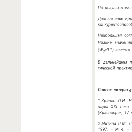
По результатам 
Данные анкетиро
конкурентоспосо
Наибольшая сог
Низкие значени
(W
=0,1) качеств
3
В дальнейшем п
гической практик
Список литерату
1.Крипан О.И. 
наука XXI века:
(Красноярск, 17 
2.Митина Л.М. Л
1997. — № 4. — 