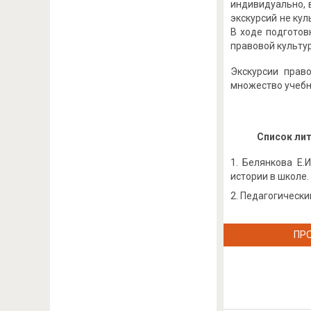
индивидуально, 
экскурсий не кул
В ходе подготов
правовой культу
Экскурсии прав
множество учебн
Список ли
Белянкова Е.
истории в школе. 
Педагогический 
ПР