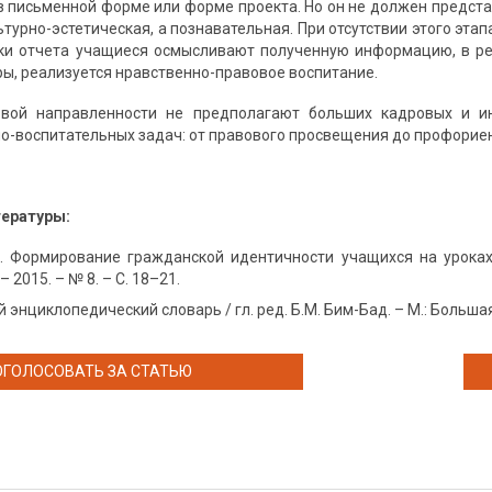
в письменной форме или форме проекта. Но он не должен представ
ьтурно-эстетическая, а познавательная. При отсутствии этого этапа
ки отчета учащиеся осмысливают полученную информацию, в ре
ры, реализуется нравственно-правовое воспитание.
овой направленности не предполагают больших кадровых и и
о-воспитательных задач: от правового просвещения до профорие
тературы:
И. Формирование гражданской идентичности учащихся на урока
– 2015. – № 8. – С. 18–21.
энциклопедический словарь / гл. ред. Б.М. Бим-Бад. – М.: Большая р
ОГОЛОСОВАТЬ ЗА СТАТЬЮ