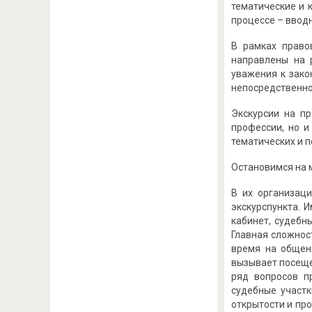
тематические и 
процессе – ввод
В рамках право
направлены на 
уважения к зако
непосредственно
Экскурсии на п
профессии, но и
тематических и п
Остановимся на 
В их организац
экскурспункта. 
кабинет, судебны
Главная сложност
время на общен
вызывает посеще
ряд вопросов пр
судебные участк
открытости и пр