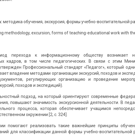
:
методика обучения, экскурсия, формы учебно-воспитательной ра
g methodology, excursion, forms of teaching-educational work with the
иод перехода к информационному обществу возникает не
ых кадров, в том числе педагогических. В связи с этим Мин
твержден Профессиональный стандарт «Педагог», который одни
вает владение методами организации экскурсий, походов и экспе
документов, регулирующих организацию и проведение мероп
курсий, походов и экспедиций).
льностный подход, на который ориентируют современные федер
ния, повышают значимость экскурсионной деятельности. В пед
тельного процесса, которая обеспечивает учащимся непосре
тественном окружении [2, с. 324].
сии помогают реализовать такие важнейшие принципы обучен
аний для классификации данной формы учебно-воспитательной 