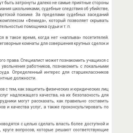
гут быть затронуты далеко не самые приятные стороны
мания школьниками, судебные следствия об убийстве,
детской психике. За пределами судебных заседаний
 комплексом «Фемида», который позволяет скрывать
ельностью помощника судьи и т. п.
я в такое время, когда нет «наплыва» посетителей.
еговорные комнаты для совершения крупных сделок и
ого права. Специалист может познакомить учащихся с
и увольнения работников, познакомить с локальными
руда. Определенный интерес для старшеклассников
антные должности.
в с тем, как защитить физических и юридических лиц
слуг надлежащего качества, на их безопасность для
рудники могут рассказать, как правильно составить
ов и качества услуг, а также проконсультировать по
роводятся с целью сделать власть более доступной и
, круге вопросов, которые решают соответствующие