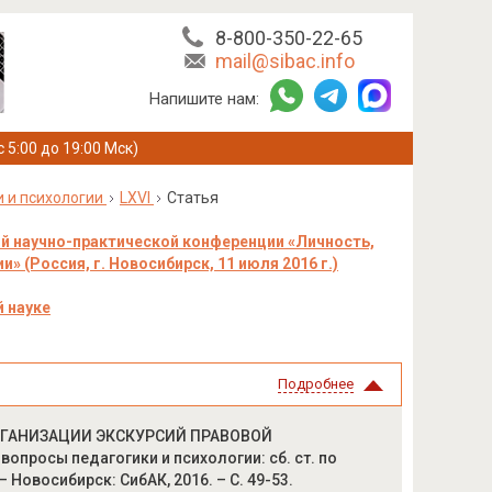
8-800-350-22-65
mail@sibac.info
Напишите нам:
с 5:00 до 19:00 Мск)
и и психологии
LXVI
Статья
й научно-практической конференции «Личность,
» (Россия, г. Новосибирск, 11 июля 2016 г.)
 науке
Подробнее
ОРГАНИЗАЦИИ ЭКСКУРСИЙ ПРАВОВОЙ
опросы педагогики и психологии: сб. ст. по
– Новосибирск: СибАК, 2016. – С. 49-53.