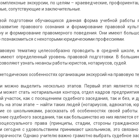
комплексные экскурсии, по целям – краеведческие, профориентац
ные, сопутствующие и заключительные.
вой подготовки обучающихся данная форма учебной работы я
развитие правового сознания и формирование правовой культ
ну и формирование правомерного поведения. Они имеют большо
 познакомиться с некоторыми юридическими профессиями.
равовую тематику целесообразно проводить в средней школе, 
 имеют определенный уровень правовой подготовки. В большинс
озволяют узнать нюансы работы юристов, нотариусов, судей.
методических особенностях организации экскурсий на правовую те
ии можно выделить несколько этапов. Первый этап является п
Им может стать нотариальная контора, отдел кадров предприятия
й участок, как с посещением судебного заседания, так и без, и 
ь на этом этапе – найти таких людей (нотариусов, адвокатов, юр
ие со школьниками, рассказать об особенностях своей работы
ние судебного заседания, так как большинство из них является о
оцессуального права (принципы, стадии, стороны гражданског
и сегодня с удовольствием принимают школьников, это связано
озрачности. Однако учителю важно грамотно выбрать судебное зас