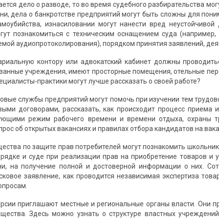
ается дело о разводе, то во время судебного разбирательства мо
ни, дела о банкротстве предприятий могут быть сложны для пони
моубийства, изнасиловании могут нанести вред неустойчивой 
гут познакомиться с техническим оснащением суда (например,
емой аудиопротоколирования), порядком принятия заявлений, деят
ариальную контору или адвокатский кабинет должны проводитьс
азанные учреждения, имеют просторные помещения, отельные пер
 специалисты-практики могут лучше рассказать о своей работе?
ровые службы предприятий могут помочь при изучении тем трудов
ыми договорами, рассказать, как происходит процесс приема 
рующими режим рабочего времени и времени отдыха, охраны т
прос об открытых вакансиях и правилах отбора кандидатов на вак
ества по защите прав потребителей могут познакомить школьнико
рядке и суде при реализации прав на приобретение товаров и у
и, на получение полной и достоверной информации о них. Сот
сковое заявление, как проводится независимая экспертиза товар
опросам.
урсии приглашают местные и региональные органы власти. Они п
щества. Здесь можно узнать о структуре властных учреждений