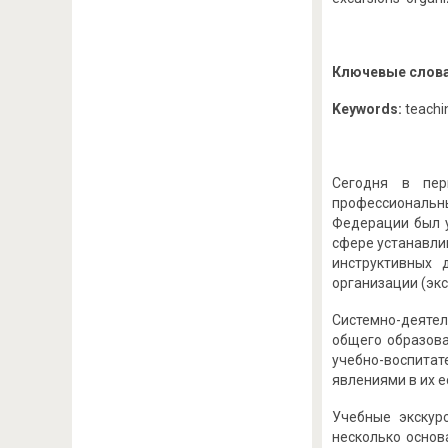
Ключевые слова
Keywords:
teachin
Сегодня в пер
профессиональн
Федерации был у
сфере устанавли
инструктивных 
организации (экс
Системно-деяте
общего образова
учебно-воспита
явлениями в их ес
Учебные экскур
несколько основ