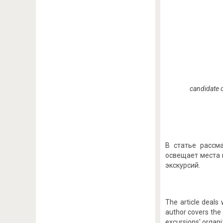
candidate o
В статье рассм
освещает места 
экскурсий.
The article deals
author covers the 
excursions' organi