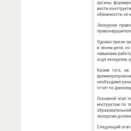
органы, формиро
вести конструкт
обязанности, но 
Экскурсии прав
правонарушителе
Однако при их о
в своем деле, н
навыками работы
ходе экскурсии, 
Кроме того, на
времяпрепровожд
необходимо узнат
отчет по данном
Основной этап п
инструктаж по т
образовательной
экскурсии должн
Следующий этап 