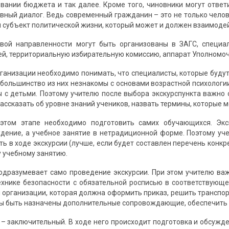
вании бюджета и так далее. Кроме того, чиновники могут ответ
ивный диалог. Ведь современный гражданин – это не только чел
и субъект политической жизни, который может и должен взаимодейст
овой направленности могут быть организованы в ЗАГС, специ
й, территориальную избирательную комиссию, аппарат Уполномоч
рганизации необходимо понимать, что специалисты, которые буду
о большинство из них незнакомы с основами возрастной психолог
 с детьми. Поэтому учителю после выбора экскурспункта важно о
рассказать об уровне знаний учеников, назвать термины, которые 
 этом этапе необходимо подготовить самих обучающихся. Эк
ение, а учебное занятие в нетрадиционной форме. Поэтому уч
ь в ходе экскурсии (лучше, если будет составлен перечень конкр
у учебному занятию.
одразумевает само проведение экскурсии. При этом учителю ва
ехнике безопасности с обязательной росписью в соответствующ
 организации, которая должна оформить приказ, решить транспорт
ы быть назначены дополнительные сопровождающие, обеспечить 
– заключительный. В ходе него происходит подготовка и обсужде