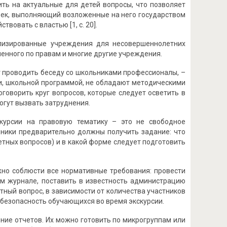
ить на актуальные для детей вопросы, что позволяет
овек, выполняющий возложенные на него государством
вовать с властью [1, с. 20].
ализированные учреждения для несовершеннолетних
енного по правам и многие другие учреждения.
т проводить беседу со школьниками профессионалы, –
ии, школьной программой, не обладают методическими
говорить круг вопросов, которые следует осветить в
могут вызвать затруднения.
скурсии на правовую тематику – это не свободное
еники предварительно должны получить задание: что
етных вопросов) и в какой форме следует подготовить
жно соблюсти все нормативные требования: провести
ем журнале, поставить в известность администрацию
ный вопрос, в зависимости от количества участников
безопасность обучающихся во время экскурсии.
ние отчетов. Их можно готовить по микрогруппам или