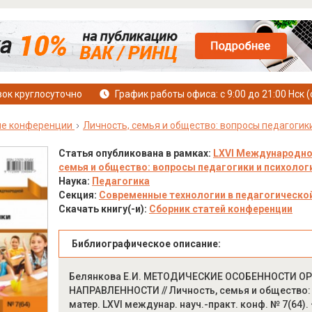
ок круглосуточно
График работы офиса: с 9:00 до 21:00 Нск (
е конференции
Личность, семья и общество: вопросы педагогик
Статья опубликована в рамках:
LXVI Международно
семья и общество: вопросы педагогики и психологии
Наука:
Педагогика
Секция:
Современные технологии в педагогической
Скачать книгу(-и):
Сборник статей конференции
Библиографическое описание:
Белянкова Е.И. МЕТОДИЧЕСКИЕ ОСОБЕННОСТИ 
НАПРАВЛЕННОСТИ // Личность, семья и общество: в
матер. LXVI междунар. науч.-практ. конф. № 7(64). 