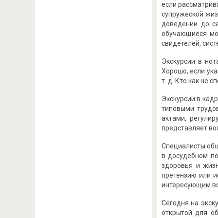
если рассматрив
супружеской жиз
доведении до са
обучающиеся мо
свидетелей, сист
Экскурсии в нот
Хорошо, если ук
т. д. Кто как не
Экскурсии в кад
типовыми трудов
актами, регули
представляет во
Специалисты общ
в досудебном по
здоровья и жизн
претензию или и
интересующим в
Сегодня на экск
открытой для об