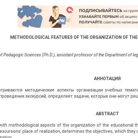
METHODOLOGICAL FEATURES OF THE ORGANIZATION OF THE
f Pedagogic Sciences (Ph.D.), assistant professor of the Department of legal
АННОТАЦИЯ
атриваются методические аспекты организации учебных темати
проведения экскурсий, определяет задачи, которые они могут ре
ABSTRACT
 with methodological aspects of the organization of the educational t
excursions' place of realization, determines the objectives, which they c
zation.