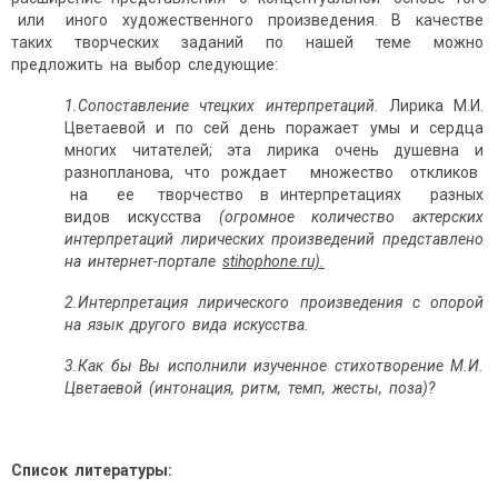
или иного художественного произведения. В качестве
таких творческих заданий по нашей теме можно
предложить на выбор следующие:
1
.
Сопоставление
ч
тецких
и
нтерпретаций.
Лирика М.И.
Цветаевой и по сей день поражает умы и сердца
многих читателей; эта лирика очень душевна и
разнопланова, что рождает множество откликов
на ее творчество в интерпретациях разных
видов искусства
(огромное
количество
актерских
интерпретаций
лирических
произведений
представлено
на
интернет-портале
stihophone.ru).
2
.
Интерпретация
лирического
п
роизведения
с
о
порой
на
язык
другого
вида
искусства.
3
.
Как
бы
Вы
и
сполнили
и
зученное
стихотворение
М.И.
Цветаевой
(интонация,
ритм,
темп,
жесты,
поза)?
Список
литературы: