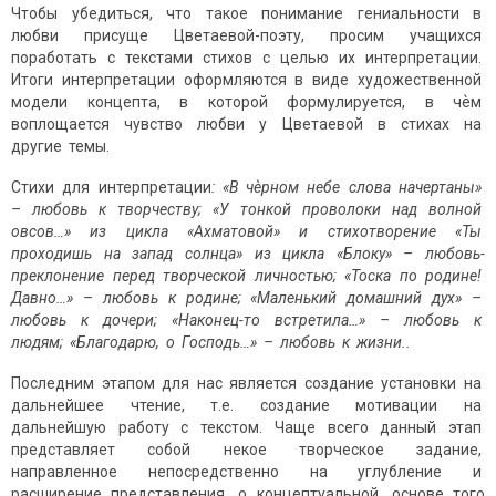
Чтобы убедиться, что такое понимание гениальности в
любви присуще Цветаевой-поэту, просим учащихся
поработать с текстами стихов с целью их интерпретации.
Итоги интерпретации оформляются в виде художественной
модели концепта, в которой формулируется, в чѐм
воплощается чувство любви у Цветаевой в стихах на
другие темы.
Стихи для интерпретации
:
«
В
ч
ѐрном
небе
слова
начертаны»
–
любовь
к
творчеству;
«У
тонкой
проволоки
над
волной
овсов…»
из
цикла
«Ахматовой»
и
стихотворение
«Ты
проходишь
на
запад
солнца»
из
цикла
«Блоку»
–
любовь-
преклонение
перед
творческой
личностью;
«Тоска
по
родине!
Давно…»
–
любовь
к
родине;
«Маленький
домашний
дух»
–
любовь
к
дочери;
«Наконец-то
встретила…»
–
любовь
к
людям;
«Благодарю,
о
Господь…»
–
любовь
к
жизни..
Последним этапом для нас является создание установки на
дальнейшее чтение, т.е. создание мотивации на
дальнейшую работу с текстом. Чаще всего данный этап
представляет собой некое творческое задание,
направленное непосредственно на углубление и
расширение представления о концептуальной основе того