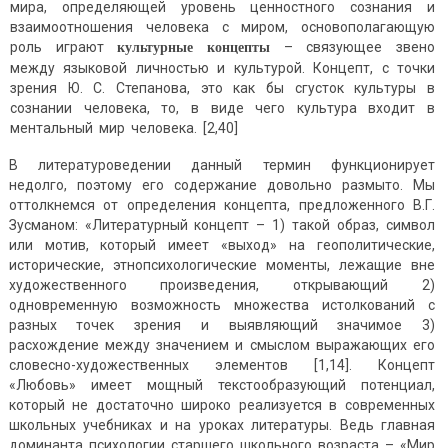
мира, определяющей уровень ценностного сознания и
взаимоотношения человека с миром, основополагающую
роль играют
– связующее звено
культурные
концепты
между языковой личностью и культурой. Концепт, с точки
зрения Ю. С. Степанова, это как бы сгусток культуры в
сознании человека, то, в виде чего культура входит в
ментальный мир человека. [2,40]
В литературоведении данный термин функционирует
недолго, поэтому его содержание довольно размыто. Мы
оттолкнемся от определения концепта, предложенного В.Г.
Зусманом: «Литературный концепт – 1) такой образ, символ
или мотив, который имеет «выход» на геополитические,
исторические, этнопсихологические моменты, лежащие вне
художественного произведения, открывающий 2)
одновременную возможность множества истолкований с
разных точек зрения и выявляющий значимое 3)
расхождение между значением и смыслом выражающих его
словесно-художественных элементов [1,14]. Концепт
«Любовь» имеет мощный текстообразующий потенциал,
который не достаточно широко реализуется в современных
школьных учебниках и на уроках литературы. Ведь главная
доминанта психологии старшего школьного возраста – «Мир