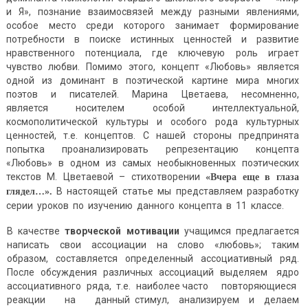
и Я», познание взаимосвязей между разными явлениями,
особое место среди которого занимает формирование
потребности в поиске истинных ценностей и развитие
нравственного потенциала, где ключевую роль играет
чувство любви. Помимо этого, концепт «Любовь» является
одной из доминант в поэтической картине мира многих
поэтов и писателей. Марина Цветаева, несомненно,
является носителем особой интеллектуальной,
космополитической культуры и особого рода культурных
ценностей, т.е. концептов. С нашей стороны предпринята
попытка проанализировать репрезентацию концепта
«Любовь» в одном из самых необыкновенных поэтических
текстов М. Цветаевой – стихотворении
«Вчера
еще
в
глаза
В настоящей статье мы представляем разработку
глядел…».
серии уроков по изучению данного концепта в 11 классе.
В качестве
т
в
орческой
м
отивации
учащимся предлагается
написать свои ассоциации на слово «любовь»; таким
образом, составляется определенный ассоциативный ряд.
После обсуждения различных ассоциаций выделяем ядро
ассоциативного ряда, т.е. наиболее часто повторяющиеся
реакции на данный стимул, анализируем и делаем