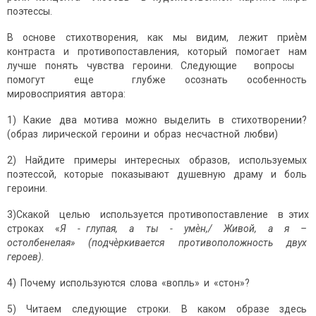
поэтессы.
В основе стихотворения, как мы видим, лежит приѐм
контраста и противопоставления, который помогает нам
лучше понять чувства героини. Следующие вопросы
помогут еще глубже осознать особенность
мировосприятия автора:
1) Какие два мотива можно выделить в стихотворении?
(образ лирической героини и образ несчастной любви)
2) Найдите примеры интересных образов, используемых
поэтессой, которые показывают душевную драму и боль
героини.
3)Скакой целью используется противопоставление в этих
строках «
Я
-
глупая,
а
ты
-
умѐн,/
Живой,
а
я
–
остолбенелая»
(подчѐркивается
противоположность
двух
героев).
4) Почему используются слова «вопль» и «стон»?
5) Читаем следующие строки. В каком образе здесь