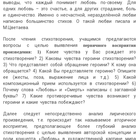
выводы, что каждый понимает любовь по-своему. Для
одних любовь – это счастье, а для других страдание, боль
и одиночество. Именно о несчастной, неразделѐнной любви
написано большинство стихов. О такой любви писала и
М.Цветаева.
После чтения стихотворения, учащимся предлагаются
вопросы с целью выявления
первичного
восприятия
Какие чувства у Вас рождает это
произведения:
1)
стихотворение? 2) Каковы чувства героини стихотворения?
3) Что представляет собой обращение героини? К кому она
обращается? 4) Какой Вы представляете героиню? Опишите
ее (жесты, поза, выражение лица и т.д.). 5) Какой
композиционный прием используется в стихотворении? 6)
Почему слова «Любовь» и «Смерть» написаны с заглавной
буквы? 7) Какие противоречивые чувства возникают у
героини и какие чувства побеждают?
Далее следует непосредственно анализ лирического
произведения, т.е. происходит так называемое
вторичное
восприятие,
предполагающее более глубокий анализ
стихотворения с целью выявления авторской концепции и
роли концепта «Любовь» в художественной картине мира