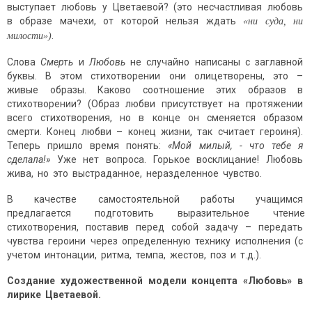
выступает любовь у Цветаевой? (это несчастливая любовь
в образе мачехи, от которой нельзя ждать
«ни
суда,
ни
милости»).
Слова
Смерть
и
Любовь
не случайно написаны с заглавной
буквы. В этом стихотворении они олицетворены, это –
живые образы. Каково соотношение этих образов в
стихотворении? (Образ любви присутствует на протяжении
всего стихотворения, но в конце он сменяется образом
смерти. Конец любви – конец жизни, так считает героиня).
Теперь пришло время понять:
«Мой
милый,
-
что
тебе
я
сделала!»
Уже нет вопроса. Горькое восклицание! Любовь
жива, но это выстраданное, неразделенное чувство.
В качестве самостоятельной работы учащимся
предлагается подготовить выразительное чтение
стихотворения, поставив перед собой задачу – передать
чувства героини через определенную технику исполнения (с
учетом интонации, ритма, темпа, жестов, поз и т.д.).
Создание
художественной
мо
дели
концепта
«
Любовь»
в
лирике
Цветаевой.