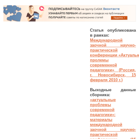
Статья опубликована
в рамках:
Международной
заочной научно-
практической
конференции
«Актуаль
пролемы
современной
педагогики»
(Россия,
г. Новосибирск, 15
февраля 2010 г.)
Выходные данные
сборника:
«актуальные
проблемы
современой
педагогики»:
материалы
международной
заочной научно-
практической