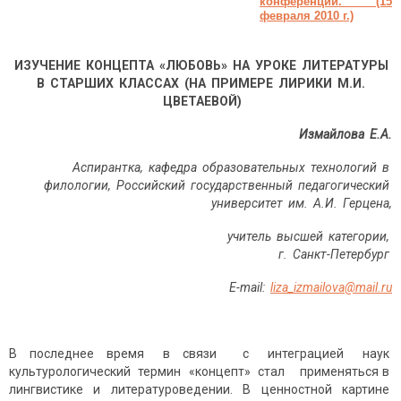
конференции. (15
февраля 2010 г.)
ИЗУЧЕНИЕ
КО
НЦЕПТА
«ЛЮБОВЬ»
НА
УРОКЕ
ЛИТЕРАТУРЫ
В
СТАРШИХ
КЛАССАХ
(
НА
ПРИМЕРЕ
ЛИРИКИ
М.И.
ЦВЕТАЕВОЙ)
Измайлова
Е.А.
Аспирантка,
кафедра
о
бразовательных
технологий
в
ф
и
лологии,
Российский
государственный
педагогический
университет
им.
А.И.
Герцена,
учитель
высшей
категории,
г.
Санкт-Петербург
E-mail:
liza_izmailova@mail.ru
В последнее время в связи с интеграцией наук
культурологический термин «концепт» стал применяться в
лингвистике и литературоведении. В ценностной картине