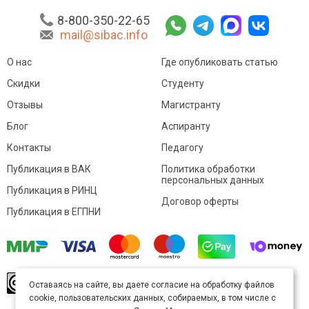
8-800-350-22-65
mail@sibac.info
О нас
Где опубликовать статью
Скидки
Студенту
Отзывы
Магистранту
Блог
Аспиранту
Контакты
Педагогу
Публикация в ВАК
Политика обработки
персональных данных
Публикация в РИНЦ
Договор оферты
Публикация в ЕГПНИ
© Sibac.info 2026. Все права защищены.
Это
Оставаясь на сайте, вы даете согласие на обработку файлов
произведение доступно по
лицензии Creative
cookie, пользовательских данных, собираемых, в том числе с
Commons «Attribution» («Атрибуция») 4.0