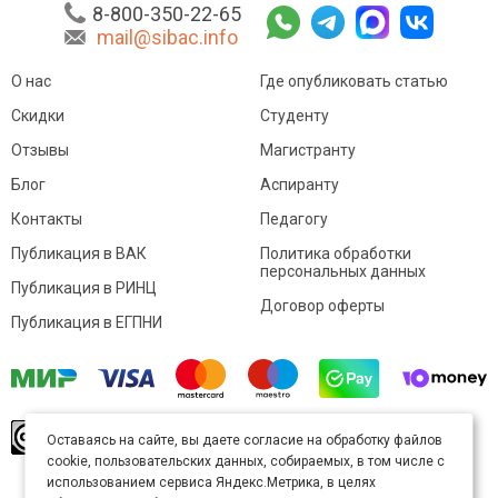
8-800-350-22-65
mail@sibac.info
О нас
Где опубликовать статью
Скидки
Студенту
Отзывы
Магистранту
Блог
Аспиранту
Контакты
Педагогу
Публикация в ВАК
Политика обработки
персональных данных
Публикация в РИНЦ
Договор оферты
Публикация в ЕГПНИ
© Sibac.info 2026. Все права защищены.
Это
Оставаясь на сайте, вы даете согласие на обработку файлов
произведение доступно по
лицензии Creative
cookie, пользовательских данных, собираемых, в том числе с
Commons «Attribution» («Атрибуция») 4.0
Непортированная
.
использованием сервиса Яндекс.Метрика, в целях