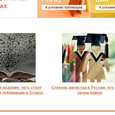
ЛАХ
К условиям публикации
К услови
 издания: чего стоит
Степень магистра в России: что
и публикации в Scopus
зачем нужна