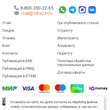
8-800-350-22-65
mail@sibac.info
О нас
Где опубликовать статью
Скидки
Студенту
Отзывы
Магистранту
Блог
Аспиранту
Контакты
Педагогу
Публикация в ВАК
Политика обработки
персональных данных
Публикация в РИНЦ
Договор оферты
Публикация в ЕГПНИ
© Sibac.info 2026. Все права защищены.
Это
Оставаясь на сайте, вы даете согласие на обработку файлов
произведение доступно по
лицензии Creative
cookie, пользовательских данных, собираемых, в том числе с
Commons «Attribution» («Атрибуция») 4.0