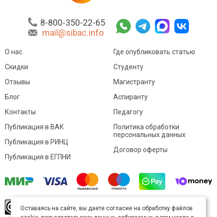
8-800-350-22-65
mail@sibac.info
О нас
Где опубликовать статью
Скидки
Студенту
Отзывы
Магистранту
Блог
Аспиранту
Контакты
Педагогу
Публикация в ВАК
Политика обработки
персональных данных
Публикация в РИНЦ
Договор оферты
Публикация в ЕГПНИ
© Sibac.info 2026. Все права защищены.
Это
Оставаясь на сайте, вы даете согласие на обработку файлов
произведение доступно по
лицензии Creative