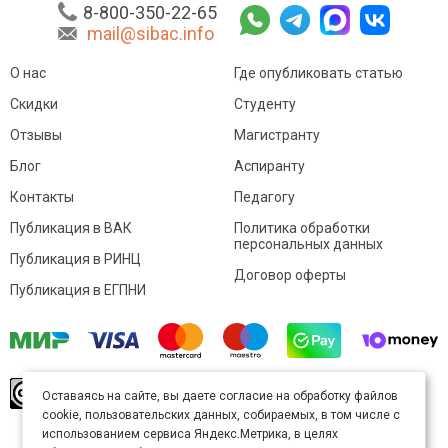
8-800-350-22-65
mail@sibac.info
О нас
Где опубликовать статью
Скидки
Студенту
Отзывы
Магистранту
Блог
Аспиранту
Контакты
Педагогу
Публикация в ВАК
Политика обработки
персональных данных
Публикация в РИНЦ
Договор оферты
Публикация в ЕГПНИ
© Sibac.info 2026. Все права защищены.
Это
Оставаясь на сайте, вы даете согласие на обработку файлов
произведение доступно по
лицензии Creative
cookie, пользовательских данных, собираемых, в том числе с
Commons «Attribution» («Атрибуция») 4.0
Непортированная
.
использованием сервиса Яндекс.Метрика, в целях