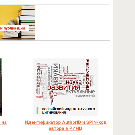
ям публикации
 на
Идентификатор AuthorID и SPIN-код
автора в РИНЦ