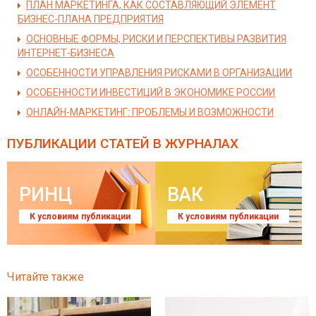
ПЛАН МАРКЕТИНГА, КАК СОСТАВЛЯЮЩИЙ ЭЛЕМЕНТ
БИЗНЕС-ПЛАНА ПРЕДПРИЯТИЯ
ОСНОВНЫЕ ФОРМЫ, РИСКИ И ПЕРСПЕКТИВЫ РАЗВИТИЯ
ИНТЕРНЕТ-БИЗНЕСА
ОСОБЕННОСТИ УПРАВЛЕНИЯ РИСКАМИ В ОРГАНИЗАЦИИ
ОСОБЕННОСТИ ИНВЕСТИЦИЙ В ЭКОНОМИКЕ РОССИИ
ОНЛАЙН-МАРКЕТИНГ: ПРОБЛЕМЫ И ВОЗМОЖНОСТИ
ПУБЛИКАЦИИ СТАТЕЙ
В ЖУРНАЛАХ
РИНЦ
ВАК
К условиям публикации
К условиям публикации
Читайте также