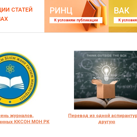
РИНЦ
ВАК
ЦИИ СТАТЕЙ
ЛАХ
К условиям публикации
К услови
ень журналов,
Перевод из одной аспиранту
анных ККСОН МОН РК
другую