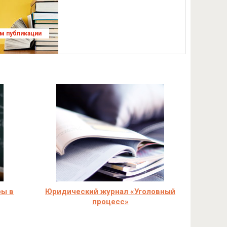
ям публикации
ры в
Юридический журнал «Уголовный
процесс»