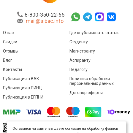
8-800-350-22-65
mail@sibac.info
О нас
Где опубликовать статью
Скидки
Студенту
Отзывы
Магистранту
Блог
Аспиранту
Контакты
Педагогу
Публикация в ВАК
Политика обработки
персональных данных
Публикация в РИНЦ
Договор оферты
Публикация в ЕГПНИ
© Sibac.info 2026. Все права защищены.
Это
Оставаясь на сайте, вы даете согласие на обработку файлов
произведение доступно по
лицензии Creative