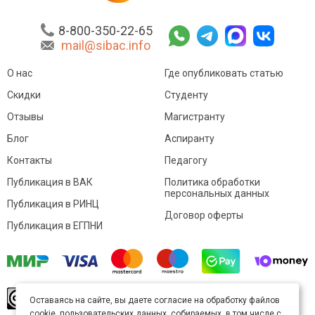
8-800-350-22-65
mail@sibac.info
О нас
Где опубликовать статью
Скидки
Студенту
Отзывы
Магистранту
Блог
Аспиранту
Контакты
Педагогу
Публикация в ВАК
Политика обработки
персональных данных
Публикация в РИНЦ
Договор оферты
Публикация в ЕГПНИ
© Sibac.info 2026. Все права защищены.
Это
Оставаясь на сайте, вы даете согласие на обработку файлов
произведение доступно по
лицензии Creative
cookie, пользовательских данных, собираемых, в том числе с