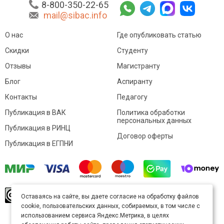
8-800-350-22-65
mail@sibac.info
О нас
Где опубликовать статью
Скидки
Студенту
Отзывы
Магистранту
Блог
Аспиранту
Контакты
Педагогу
Публикация в ВАК
Политика обработки
персональных данных
Публикация в РИНЦ
Договор оферты
Публикация в ЕГПНИ
© Sibac.info 2026. Все права защищены.
Это
Оставаясь на сайте, вы даете согласие на обработку файлов
произведение доступно по
лицензии Creative
cookie, пользовательских данных, собираемых, в том числе с
Commons «Attribution» («Атрибуция») 4.0
Непортированная
.
использованием сервиса Яндекс.Метрика, в целях
Карта сайта