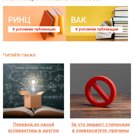
РИНЦ
ВАК
К условиям публикации
К условиям публикации
Читайте также
Перевод из одной
За что лишают стипендии
аспирантуры в другую
в университете: причины