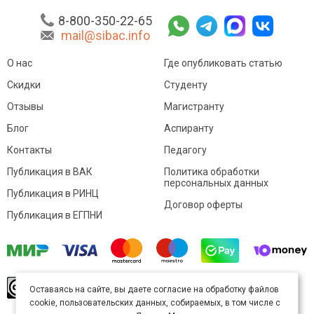
8-800-350-22-65
mail@sibac.info
О нас
Где опубликовать статью
Скидки
Студенту
Отзывы
Магистранту
Блог
Аспиранту
Контакты
Педагогу
Публикация в ВАК
Политика обработки
персональных данных
Публикация в РИНЦ
Договор оферты
Публикация в ЕГПНИ
© Sibac.info 2026. Все права защищены.
Это
Оставаясь на сайте, вы даете согласие на обработку файлов
произведение доступно по
лицензии Creative
cookie, пользовательских данных, собираемых, в том числе с
Commons «Attribution» («Атрибуция») 4.0