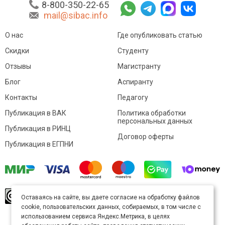
8-800-350-22-65
mail@sibac.info
О нас
Где опубликовать статью
Скидки
Студенту
Отзывы
Магистранту
Блог
Аспиранту
Контакты
Педагогу
Публикация в ВАК
Политика обработки
персональных данных
Публикация в РИНЦ
Договор оферты
Публикация в ЕГПНИ
© Sibac.info 2026. Все права защищены.
Это
Оставаясь на сайте, вы даете согласие на обработку файлов
произведение доступно по
лицензии Creative
cookie, пользовательских данных, собираемых, в том числе с
Commons «Attribution» («Атрибуция») 4.0
Непортированная
.
использованием сервиса Яндекс.Метрика, в целях
Карта сайта