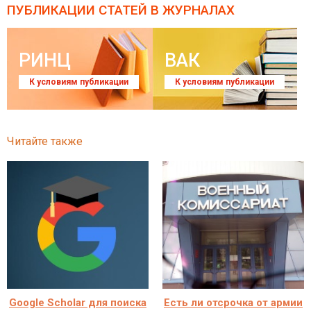
ПУБЛИКАЦИИ СТАТЕЙ
В ЖУРНАЛАХ
РИНЦ
ВАК
К условиям публикации
К условиям публикации
Читайте также
Google Scholar для поиска
Есть ли отсрочка от армии