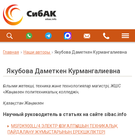
Главная
Наши авторы
Якубова Даметкен Курмангалиевна
Якубова Даметкен Курмангалиевна
Ғылыми жетекші,
техника және технологиялар магистрі,
ЖШС
«Жаңаөзен политехникалық колледжі»,
Қазақстан Жаңаөзен
Научный руководитель в статьях на сайте sibac.info
MSFDK900LL/4 ЭЛЕКТР ҚОЗҒАЛТҚЫШЫН ТЕХНИКАЛЫҚ
ПАЙДАЛАНУ ЖҰМЫСТАРЫНЫҢ ЕРЕКШКЛІКТЕРІ