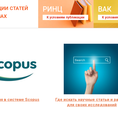
РИНЦ
ВАК
ЦИИ СТАТЕЙ
ЛАХ
К условиям публикации
К услови
я в системе Scopus
Где искать научные статьи и р
для своих исследований