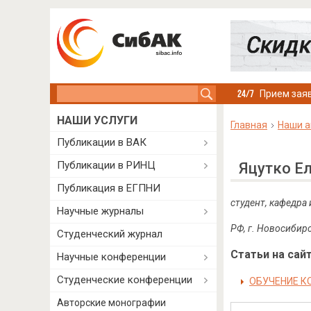
Search this site
Прием заяв
НАШИ УСЛУГИ
Главная
Наши а
Публикации в ВАК
Публикации в РИНЦ
Яцутко Е
Публикация в ЕГПНИ
студент, кафедра
Научные журналы
РФ, г. Новосибир
Студенческий журнал
Статьи на сайт
Научные конференции
Студенческие конференции
ОБУЧЕНИЕ К
Авторские монографии