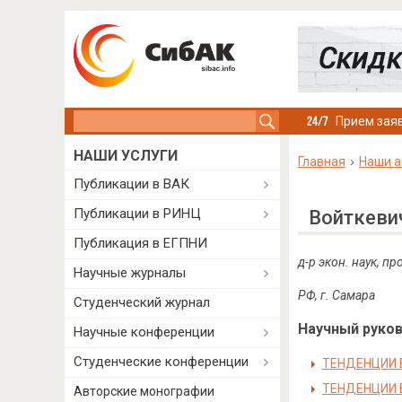
Search this site
Прием заяв
НАШИ УСЛУГИ
Главная
Наши а
Публикации в ВАК
Публикации в РИНЦ
Войткеви
Публикация в ЕГПНИ
д-р экон. наук, пр
Научные журналы
РФ, г. Самара
Студенческий журнал
Научный руково
Научные конференции
Студенческие конференции
ТЕНДЕНЦИИ 
ТЕНДЕНЦИИ 
Авторские монографии