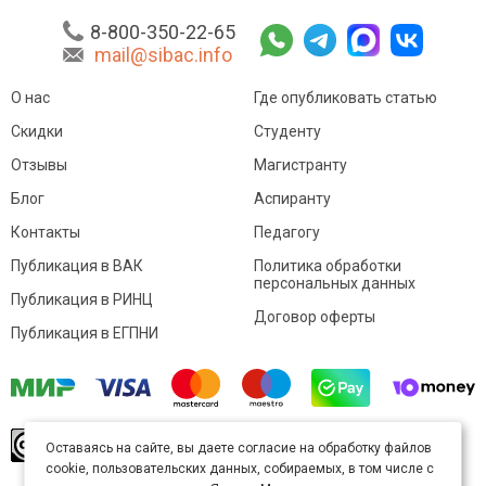
8-800-350-22-65
mail@sibac.info
О нас
Где опубликовать статью
Скидки
Студенту
Отзывы
Магистранту
Блог
Аспиранту
Контакты
Педагогу
Публикация в ВАК
Политика обработки
персональных данных
Публикация в РИНЦ
Договор оферты
Публикация в ЕГПНИ
© Sibac.info 2026. Все права защищены.
Это
Оставаясь на сайте, вы даете согласие на обработку файлов
произведение доступно по
лицензии Creative
cookie, пользовательских данных, собираемых, в том числе с
Commons «Attribution» («Атрибуция») 4.0