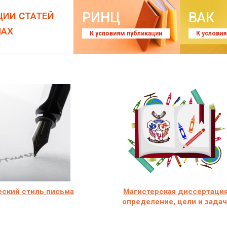
РИНЦ
ВАК
ЦИИ СТАТЕЙ
ЛАХ
К условиям публикации
К услови
ский стиль письма
Магистерская диссертация
определение, цели и зада