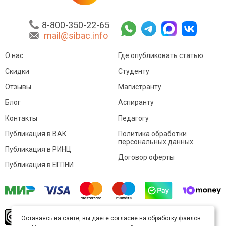
8-800-350-22-65
mail@sibac.info
О нас
Где опубликовать статью
Скидки
Студенту
Отзывы
Магистранту
Блог
Аспиранту
Контакты
Педагогу
Публикация в ВАК
Политика обработки
персональных данных
Публикация в РИНЦ
Договор оферты
Публикация в ЕГПНИ
© Sibac.info 2026. Все права защищены.
Это
Оставаясь на сайте, вы даете согласие на обработку файлов
произведение доступно по
лицензии Creative