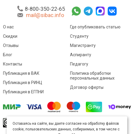
8-800-350-22-65
mail@sibac.info
О нас
Где опубликовать статью
Скидки
Студенту
Отзывы
Магистранту
Блог
Аспиранту
Контакты
Педагогу
Публикация в ВАК
Политика обработки
персональных данных
Публикация в РИНЦ
Договор оферты
Публикация в ЕГПНИ
© Sibac.info 2026. Все права защищены.
Это
Оставаясь на сайте, вы даете согласие на обработку файлов
произведение доступно по
лицензии Creative
cookie, пользовательских данных, собираемых, в том числе с
Commons «Attribution» («Атрибуция») 4.0