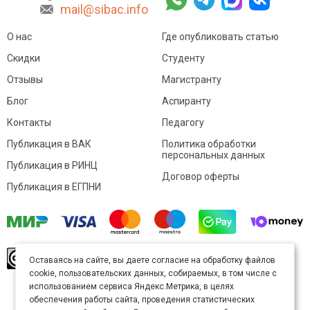
mail@sibac.info
О нас
Где опубликовать статью
Скидки
Студенту
Отзывы
Магистранту
Блог
Аспиранту
Контакты
Педагогу
Публикация в ВАК
Политика обработки
персональных данных
Публикация в РИНЦ
Договор оферты
Публикация в ЕГПНИ
© Sibac.info 2026. Все права защищены.
Это
Оставаясь на сайте, вы даете согласие на обработку файлов
произведение доступно по
лицензии Creative
cookie, пользовательских данных, собираемых, в том числе с
Commons «Attribution» («Атрибуция») 4.0
Непортированная
.
использованием сервиса Яндекс.Метрика, в целях
Карта сайта
обеспечения работы сайта, проведения статистических