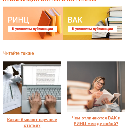
РИНЦ
ВАК
К условиям публикации
К условиям публикации
Читайте также
Чем отличаются ВАК и
Какие бывают научные
РИНЦ между собой?
статьи?