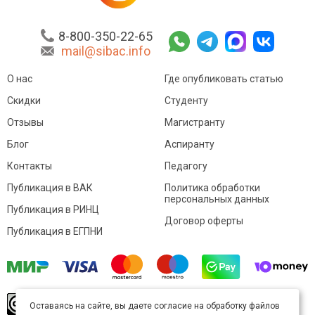
8-800-350-22-65
mail@sibac.info
О нас
Где опубликовать статью
Скидки
Студенту
Отзывы
Магистранту
Блог
Аспиранту
Контакты
Педагогу
Публикация в ВАК
Политика обработки
персональных данных
Публикация в РИНЦ
Договор оферты
Публикация в ЕГПНИ
© Sibac.info 2026. Все права защищены.
Это
Оставаясь на сайте, вы даете согласие на обработку файлов
произведение доступно по
лицензии Creative