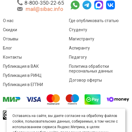
8-800-350-22-65
mail@sibac.info
О нас
Где опубликовать статью
Скидки
Студенту
Отзывы
Магистранту
Блог
Аспиранту
Контакты
Педагогу
Публикация в ВАК
Политика обработки
персональных данных
Публикация в РИНЦ
Договор оферты
Публикация в ЕГПНИ
© Sibac.info 2026. Все права защищены.
Это
Оставаясь на сайте, вы даете согласие на обработку файлов
произведение доступно по
лицензии Creative
cookie, пользовательских данных, собираемых, в том числе с
Commons «Attribution» («Атрибуция») 4.0
Непортированная
.
использованием сервиса Яндекс.Метрика, в целях
Карта сайта