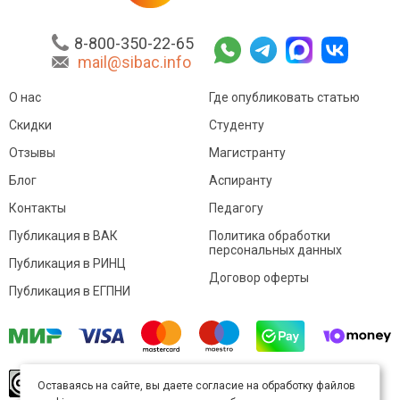
8-800-350-22-65
mail@sibac.info
О нас
Где опубликовать статью
Скидки
Студенту
Отзывы
Магистранту
Блог
Аспиранту
Контакты
Педагогу
Публикация в ВАК
Политика обработки
персональных данных
Публикация в РИНЦ
Договор оферты
Публикация в ЕГПНИ
© Sibac.info 2026. Все права защищены.
Это
Оставаясь на сайте, вы даете согласие на обработку файлов
произведение доступно по
лицензии Creative