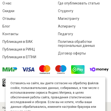
О нас
Где опубликовать статью
Скидки
Студенту
Отзывы
Магистранту
Блог
Аспиранту
Контакты
Педагогу
Публикация в ВАК
Политика обработки
персональных данных
Публикация в РИНЦ
Договор оферты
Публикация в ЕГПНИ
© Sibac.info 2026. Все права защищены.
Это
Оставаясь на сайте, вы даете согласие на обработку файлов
произведение доступно по
лицензии Creative
cookie, пользовательских данных, собираемых, в том числе с
Commons «Attribution» («Атрибуция») 4.0
Непортированная
.
использованием сервиса Яндекс.Метрика, в целях
Карта сайта
обеспечения работы сайта, проведения статистических
исследований и обзоров. Если вы не хотите, чтобы ваши
данные обрабатывались, измените настройки браузера или
Научный журнал «Студенческий» (ISSN 2541-9412). Издатель — ООО