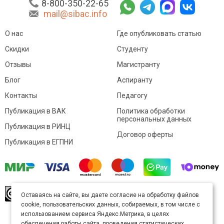
8-800-350-22-65
mail@sibac.info
О нас
Где опубликовать статью
Скидки
Студенту
Отзывы
Магистранту
Блог
Аспиранту
Контакты
Педагогу
Публикация в ВАК
Политика обработки
персональных данных
Публикация в РИНЦ
Договор оферты
Публикация в ЕГПНИ
© Sibac.info 2026. Все права защищены.
Это
Оставаясь на сайте, вы даете согласие на обработку файлов
произведение доступно по
лицензии Creative
cookie, пользовательских данных, собираемых, в том числе с
Commons «Attribution» («Атрибуция») 4.0
Непортированная
.
использованием сервиса Яндекс.Метрика, в целях
Карта сайта
обеспечения работы сайта, проведения статистических