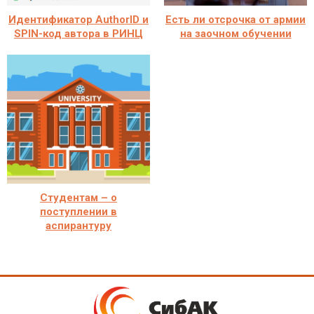
Идентификатор AuthorID и
Есть ли отсрочка от армии
SPIN-код автора в РИНЦ
на заочном обучении
Студентам – о
поступлении в
аспирантуру