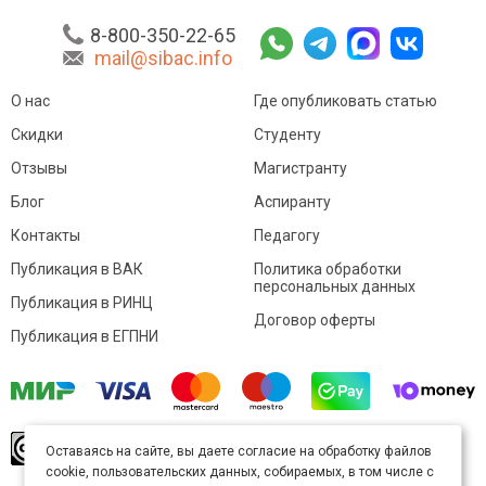
8-800-350-22-65
mail@sibac.info
О нас
Где опубликовать статью
Скидки
Студенту
Отзывы
Магистранту
Блог
Аспиранту
Контакты
Педагогу
Публикация в ВАК
Политика обработки
персональных данных
Публикация в РИНЦ
Договор оферты
Публикация в ЕГПНИ
© Sibac.info 2026. Все права защищены.
Это
Оставаясь на сайте, вы даете согласие на обработку файлов
произведение доступно по
лицензии Creative
cookie, пользовательских данных, собираемых, в том числе с
Commons «Attribution» («Атрибуция») 4.0