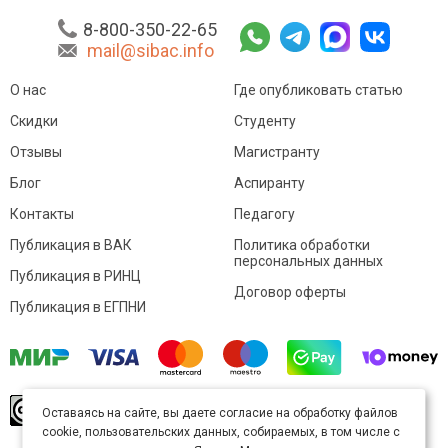
8-800-350-22-65
mail@sibac.info
О нас
Где опубликовать статью
Скидки
Студенту
Отзывы
Магистранту
Блог
Аспиранту
Контакты
Педагогу
Публикация в ВАК
Политика обработки
персональных данных
Публикация в РИНЦ
Договор оферты
Публикация в ЕГПНИ
© Sibac.info 2026. Все права защищены.
Это
Оставаясь на сайте, вы даете согласие на обработку файлов
произведение доступно по
лицензии Creative
cookie, пользовательских данных, собираемых, в том числе с
Commons «Attribution» («Атрибуция») 4.0