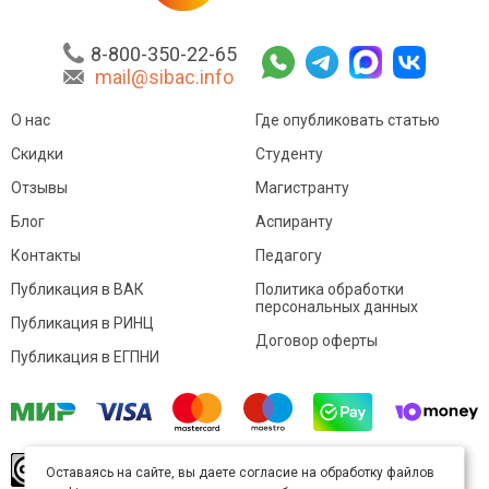
8-800-350-22-65
mail@sibac.info
О нас
Где опубликовать статью
Скидки
Студенту
Отзывы
Магистранту
Блог
Аспиранту
Контакты
Педагогу
Публикация в ВАК
Политика обработки
персональных данных
Публикация в РИНЦ
Договор оферты
Публикация в ЕГПНИ
© Sibac.info 2026. Все права защищены.
Это
Оставаясь на сайте, вы даете согласие на обработку файлов
произведение доступно по
лицензии Creative