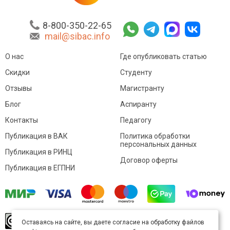
8-800-350-22-65
mail@sibac.info
О нас
Где опубликовать статью
Скидки
Студенту
Отзывы
Магистранту
Блог
Аспиранту
Контакты
Педагогу
Публикация в ВАК
Политика обработки
персональных данных
Публикация в РИНЦ
Договор оферты
Публикация в ЕГПНИ
© Sibac.info 2026. Все права защищены.
Это
Оставаясь на сайте, вы даете согласие на обработку файлов
произведение доступно по
лицензии Creative