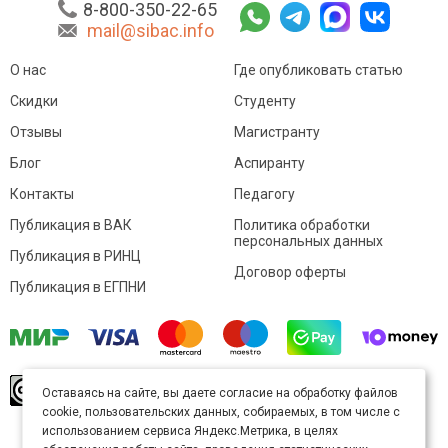
8-800-350-22-65
mail@sibac.info
О нас
Где опубликовать статью
Скидки
Студенту
Отзывы
Магистранту
Блог
Аспиранту
Контакты
Педагогу
Публикация в ВАК
Политика обработки
персональных данных
Публикация в РИНЦ
Договор оферты
Публикация в ЕГПНИ
© Sibac.info 2026. Все права защищены.
Это
Оставаясь на сайте, вы даете согласие на обработку файлов
произведение доступно по
лицензии Creative
cookie, пользовательских данных, собираемых, в том числе с
Commons «Attribution» («Атрибуция») 4.0
Непортированная
.
использованием сервиса Яндекс.Метрика, в целях
Карта сайта