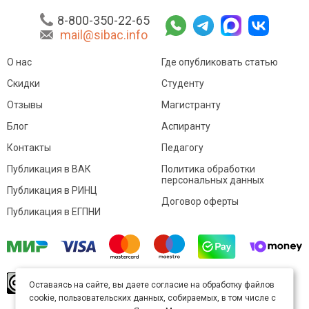
8-800-350-22-65
mail@sibac.info
О нас
Где опубликовать статью
Скидки
Студенту
Отзывы
Магистранту
Блог
Аспиранту
Контакты
Педагогу
Публикация в ВАК
Политика обработки
персональных данных
Публикация в РИНЦ
Договор оферты
Публикация в ЕГПНИ
© Sibac.info 2026. Все права защищены.
Это
Оставаясь на сайте, вы даете согласие на обработку файлов
произведение доступно по
лицензии Creative
cookie, пользовательских данных, собираемых, в том числе с
Commons «Attribution» («Атрибуция») 4.0