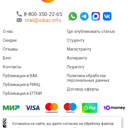
8-800-350-22-65
mail@sibac.info
О нас
Где опубликовать статью
Скидки
Студенту
Отзывы
Магистранту
Блог
Аспиранту
Контакты
Педагогу
Публикация в ВАК
Политика обработки
персональных данных
Публикация в РИНЦ
Договор оферты
Публикация в ЕГПНИ
© Sibac.info 2026. Все права защищены.
Это
Оставаясь на сайте, вы даете согласие на обработку файлов
произведение доступно по
лицензии Creative