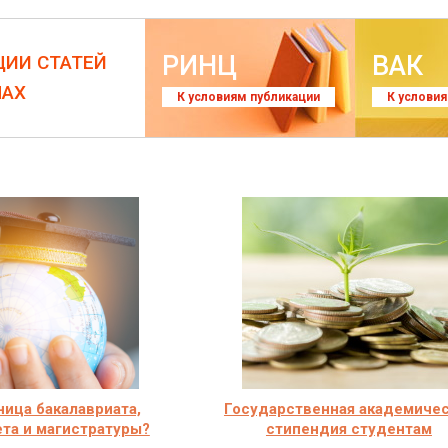
РИНЦ
ВАК
ЦИИ СТАТЕЙ
ЛАХ
К условиям публикации
К услови
ница бакалавриата,
Государственная академиче
та и магистратуры?
стипендия студентам