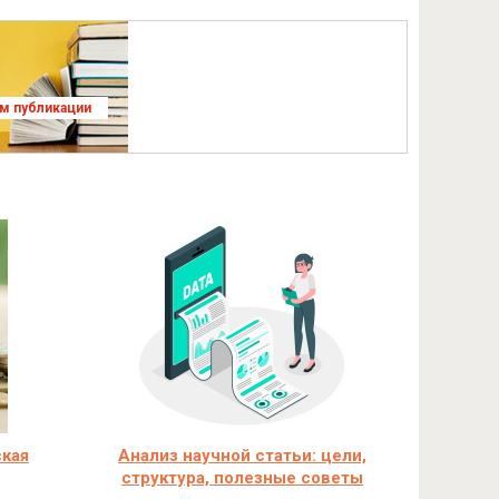
ям публикации
ская
Анализ научной статьи: цели,
структура, полезные советы