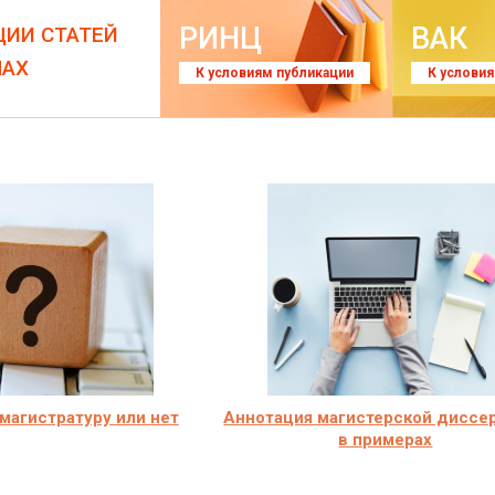
РИНЦ
ВАК
ЦИИ СТАТЕЙ
ЛАХ
К условиям публикации
К услови
магистратуру или нет
Аннотация магистерской диссе
в примерах