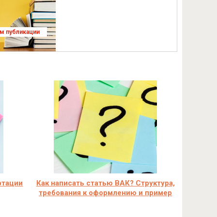
ям публикации
ртации
Как написать статью ВАК? Структура,
требования к оформлению и пример