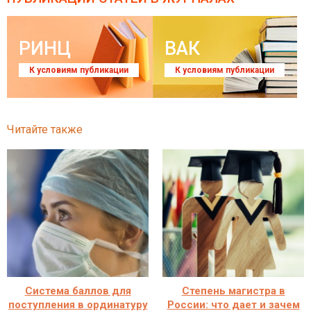
РИНЦ
ВАК
К условиям публикации
К условиям публикации
Читайте также
Система баллов для
Степень магистра в
поступления в ординатуру
России: что дает и зачем