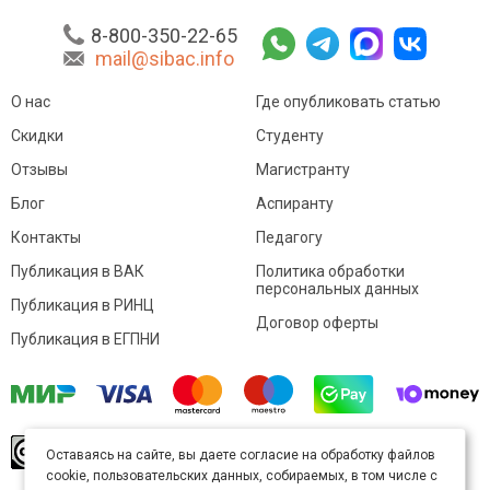
8-800-350-22-65
mail@sibac.info
О нас
Где опубликовать статью
Скидки
Студенту
Отзывы
Магистранту
Блог
Аспиранту
Контакты
Педагогу
Публикация в ВАК
Политика обработки
персональных данных
Публикация в РИНЦ
Договор оферты
Публикация в ЕГПНИ
© Sibac.info 2026. Все права защищены.
Это
Оставаясь на сайте, вы даете согласие на обработку файлов
произведение доступно по
лицензии Creative
cookie, пользовательских данных, собираемых, в том числе с
Commons «Attribution» («Атрибуция») 4.0